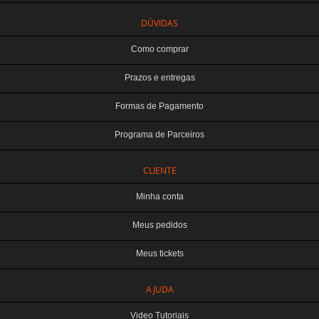
DÚVIDAS
Como comprar
Prazos e entregas
Formas de Pagamento
Programa de Parceiros
CLIENTE
Minha conta
Meus pedidos
Meus tickets
TERABYTE ATACADO E VAREJO DE PRODUTOS DE INFORMATICA LTDA
AJUDA
CNPJ: 07.993.973/0001-18 | Curitiba-PR
Este site é protegido por reCAPTCHA e a
Política de Privacidade
e os
Termos de
Video Tutoriais
Serviço
do Google se aplicam.