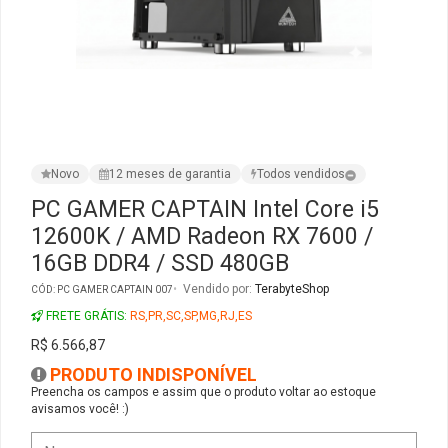
Ver Todos
Monitor Acer
SuperFrame
Gabinete Lian Li
Fonte Aerocool
Joystick e Controle
Gamdias
Monitor MSI
Suportes Monitores
Gabinete NZXT
Fonte Gigabyte
WebCam
Ver Todos
Monitor AOC
Ver Todos
Gabinete Cooler Master
Fonte Deepcool
Energia
Novo
12 meses de garantia
Todos vendidos
Monitor Gigabyte
Gabinete Corsair
Fonte ASRock
Conectividade
PC GAMER CAPTAIN Intel Core i5
12600K / AMD Radeon RX 7600 /
Monitor LG
Gabinete Cougar
Fonte Duex
Armazenamento
16GB DDR4 / SSD 480GB
Monitor Samsung
Gabinete Hyte
Fonte Gamdias
Cabos e Adaptadores
Vendido por:
TerabyteShop
CÓD: PC GAMER CAPTAIN 007
FRETE GRÁTIS:
RS,PR,SC,SP,MG,RJ,ES
Suporte para Monitor
Gabinete Gamdias
Fonte Gamemax
Ver Todos
R$ 6.566,87
PRODUTO INDISPONÍVEL
Ver Todos
Gabinete Gamemax
Fonte Redragon
Preencha os campos e assim que o produto voltar ao estoque
avisamos você! :)
Gabinete Redragon
Fonte Super Flower