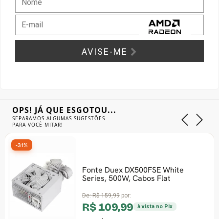
Gabinete Liketec
Fonte Thermaltake
Ver Todos
Fontes Diversas
AVISE-ME
Ver Todos
OPS! JÁ QUE ESGOTOU...
SEPARAMOS ALGUMAS SUGESTÕES
PARA VOCÊ MITAR!
-10%
Fonte Duex DX500FSE White
Series, 500W, Cabos Flat
De:
R$ 159,99
por:
R$ 109,99
à vista no Pix