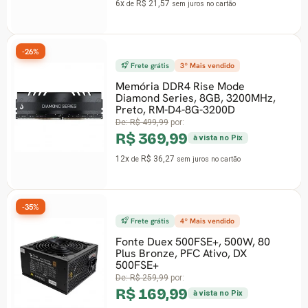
6x
R$ 21,57
de
sem juros
no cartão
-26%
Frete grátis
3º Mais vendido
Memória DDR4 Rise Mode
Diamond Series, 8GB, 3200MHz,
Preto, RM-D4-8G-3200D
De:
R$ 499,99
por:
R$ 369,99
à vista no Pix
12x
R$ 36,27
de
sem juros
no cartão
Frete grátis
4º Mais vendido
-30%
Fonte Duex 500FSE+, 500W, 80
Plus Bronze, PFC Ativo, DX
500FSE+
De:
R$ 259,99
por:
R$ 169,99
à vista no Pix