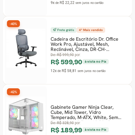
9x
R$ 22,22
de
sem juros
no cartão
Frete grátis
4º Mais vendido
Cadeira de Escritório Dr. Office
Work Pro, Ajustável, Mesh,
Reclinável, Cinza, DR-CH-
WKPR2DG
De:
R$ 999,90
por:
R$ 599,90
à vista no Pix
12x
R$ 58,81
de
sem juros
no cartão
Gabinete Gamer Ninja Clear,
Cube, Mid Tower, Vidro
-37%
Temperado, M-ATX, White, Sem
Fonte, Com 3 Fans ARGB, G
De:
R$ 328,90
por:
R$ 189,99
à vista no Pix