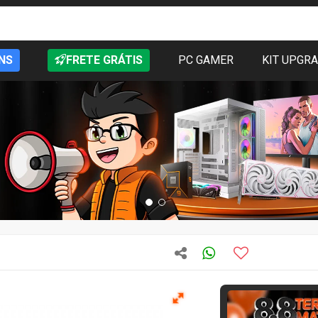
NS
FRETE GRÁTIS
PC GAMER
KIT UPGR
T
Quase acabando
238
vendidos
Open Box
3 mes