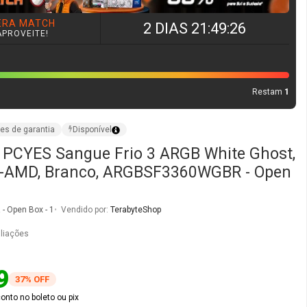
 PCYES Sangue Frio 3 ARGB White Ghost,
l-AMD, Branco, ARGBSF3360WGBR - Open
 Open Box - 1
Vendido por:
TerabyteShop
liações
9
37% OFF
nto no boleto ou pix
2x
de
R$ 49,02
sem juros no cartão
O
COMPRAR AGORA