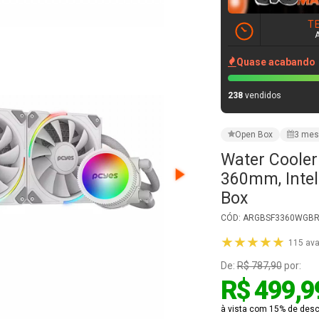
Water Cooler
360mm, Inte
Box
CÓD: ARGBSF3360WGBR -
★★★★★
115 ava
De:
R$ 787,90
por:
R$ 499,9
à vista com 15% de desco
R$ 588,22
em até
1
VER PARCELAMENT