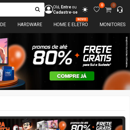
0
0
Olá,
Entre
ou
Cadastre-se
NOVO
ADE
HARDWARE
HOME E ELETRO
MONITORES
ERA MATCH
2 DIAS 21:49:24
APROVEITE!
Restam
1
es de garantia
Disponível