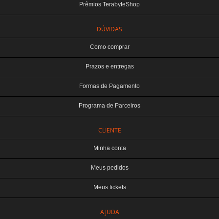
Prêmios TerabyteShop
DÚVIDAS
Como comprar
Prazos e entregas
Formas de Pagamento
Programa de Parceiros
CLIENTE
Minha conta
Meus pedidos
Meus tickets
TERABYTE ATACADO E VAREJO DE PRODUTOS DE INFORMATICA LTDA
AJUDA
CNPJ: 07.993.973/0001-18 | Curitiba-PR