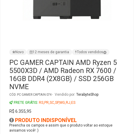
Ver Todos
Monitor Acer
SuperFrame
Gabinete Lian Li
Fonte Aerocool
Joystick e Controle
Gamdias
Monitor MSI
Suportes Monitores
Gabinete NZXT
Fonte Gigabyte
WebCam
Ver Todos
Monitor AOC
Ver Todos
Gabinete Cooler Master
Fonte Deepcool
Energia
Novo
12 meses de garantia
Todos vendidos
Monitor Gigabyte
Gabinete Corsair
Fonte ASRock
Conectividade
PC GAMER CAPTAIN AMD Ryzen 5
5500X3D / AMD Radeon RX 7600 /
Monitor LG
Gabinete Cougar
Fonte Duex
Armazenamento
16GB DDR4 (2X8GB) / SSD 256GB
NVME
Monitor Samsung
Gabinete Hyte
Fonte Gamdias
Cabos e Adaptadores
Vendido por:
TerabyteShop
CÓD: PC GAMER CAPTAIN 074
Suporte para Monitor
Gabinete Gamdias
Fonte Gamemax
Ver Todos
FRETE GRÁTIS:
RS,PR,SC,SP,MG,RJ,ES
R$ 6.355,95
Ver Todos
Gabinete Gamemax
Fonte Redragon
PRODUTO INDISPONÍVEL
Preencha os campos e assim que o produto voltar ao estoque
avisamos você! :)
Gabinete Redragon
Fonte Super Flower