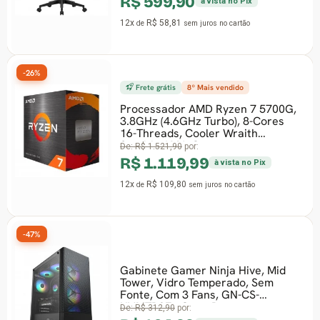
R$ 599,90
à vista no Pix
12x
R$ 58,81
de
sem juros
no cartão
-26%
Frete grátis
8º Mais vendido
Processador AMD Ryzen 7 5700G,
3.8GHz (4.6GHz Turbo), 8-Cores
16-Threads, Cooler Wraith
Stealth, AM4, Com
De:
R$ 1.521,90
por:
R$ 1.119,99
à vista no Pix
12x
R$ 109,80
de
sem juros
no cartão
-47%
Gabinete Gamer Ninja Hive, Mid
Tower, Vidro Temperado, Sem
Fonte, Com 3 Fans, GN-CS-
HVMTB3F - Open Box
De:
R$ 312,90
por: