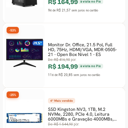
R$ 164,99
à vista no Pix
9x
R$ 21,57
de
sem juros
no cartão
-53%
Monitor Dr. Office, 21.5 Pol, Full
HD, 75Hz, HDMI/VGA, MDR-0505-
21 - Open Box Nível 1 - ES
De:
R$ 416,90
por:
R$ 194,99
à vista no Pix
11x
R$ 20,85
de
sem juros
no cartão
-25%
4º Mais vendido
SSD Kingston NV3, 1TB, M.2
NVMe, 2280, PCIe 4.0, Leitura
6000MBs e Gravação 4000MBs,
SNV3S/1000G
De:
R$ 1.544,90
por: