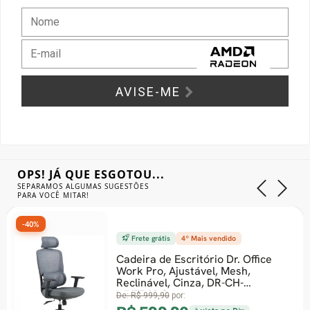
Gabinete Liketec
Fonte Thermaltake
Ver Todos
Fontes Diversas
AVISE-ME
Ver Todos
OPS! JÁ QUE ESGOTOU...
SEPARAMOS ALGUMAS SUGESTÕES
PARA VOCÊ MITAR!
-40%
Frete grátis
4º Mais vendido
Cadeira de Escritório Dr. Office
Work Pro, Ajustável, Mesh,
Reclinável, Cinza, DR-CH-
WKPR2DG
De:
R$ 999,90
por: