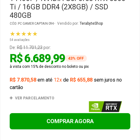
Ti / 16GB DDR4 (2X8GB) / SSD
480GB
Gabinete Liketec
Fonte Thermaltake
Vendido por:
TerabyteShop
CÓD: PC GAMER CAPTAIN 094
Ver Todos
Fontes Diversas
★★★★★
54 avaliações
Ver Todos
De:
R$ 11.701,23
por:
R$ 6.689,99
43% OFF
à vista com 15% de desconto no boleto ou pix
R$ 7.870,58
em até
12x
de
R$ 655,88
sem juros no
cartão
VER PARCELAMENTO
COMPRAR AGORA