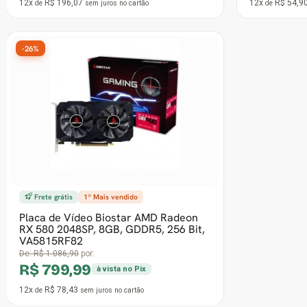
12x
R$ 38,23
12x
R$ 34,3
de
sem juros
no cartão
de
-46%
Memória DDR4 Adata XPG GAMMIX
D35, 8GB, 3600MHz, Preta,
AX4U36008G18I-SBKD35
De:
R$ 1.119,90
por:
R$ 599,90
à vista no Pix
12x
R$ 58,81
de
sem juros
no cartão