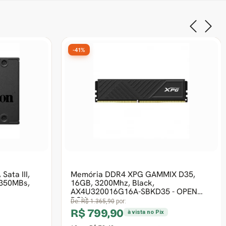
-40%
Frete grátis
4º Mais vendido
, 80 Plus
Cadeira de Escritório Dr. Office Work
FSE+
Pro, Ajustável, Mesh, Reclinável,
Cinza, DR-CH-WKPR2DG
De:
R$ 999,90
por:
R$ 599,90
à vista no Pix