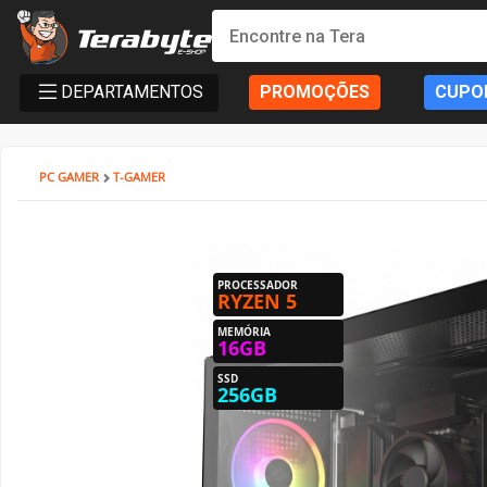
Powered By MSI
Kit Upgrade Intel
Processadores
AMD
AMD Radeon
AM4 - AMD Ryzen
DDR4
SSD
Creative
Monitor Philips
Bluecase
Gabinete SuperFrame
Cockpits / Estruturas
Fonte SuperFrame
Combos
Filtro de Linha & Protetor
Hub USB
SSD Externo
Cabo de Força
Cadeira Gamer
Elements
DT3
Air Cooler
Impressoras 3D
Filamentos
Mesa Gamer Ninja
Roteador e adaptador Wi-Fi
Mochilas
Consoles
Fritadeiras e Eletrodomésticos
Action Figures
Câmera de Segurança
Softwares
Antivírus
DEPARTAMENTOS
PROMOÇÕES
CUPO
T-HOME
Kit Upgrade AMD
INTEL
Placa de Vídeo
Intel Arc
AM5 - AMD Ryzen
DDR5
HD SATA III
Ver Todos
Monitor Bluecase
Dr.Office
Gabinete Pure Power
Volantes / Joystick
Fonte Pure Power
Teclado
Ver Todos
Ver Todos
Pendrive
HDMI & DisplayPort
SuperFrame
Cadeira Escritório
Cougar
Ventoinhas (Fans)
Suprimentos
Acessórios
Mesa SuperFrame
Placa de Rede
Powerbank
Acessórios
Copo Térmico
Funko
Ver Todos
Sistema Operacional
Ver Todos
PC GAMER
T-GAMER
T-OFFICE
Ver Todos
Ver Todos
NVIDIA GeForce
Placa Mãe
LGA 1200 - INTEL
Memória Notebook
Ver Todos
Monitor SuperFrame
Elements
Gabinete Dr. Office
Suportes e Acessórios
Fonte MSI
Mouse
Cartão de Memória
Cabos Extensores
Gamer Ninja
Dr. Office
Ver Todos
Pasta Térmica
Ver Todos
Ver Todos
Mesa Cougar
Ver Todos
Smartwatch
Ver Todos
Air Fryer
Ver Todos
Ver Todos
T-MOBA
Ver Todos
LGA 1700 - INTEL
Memórias
Ver Todos
Duex
ELG
Gabinete BRX
Sistema de Movimento
Fonte Cooler Master
MousePad
Case SSD/HD
Adaptador de Vídeo
Terabyte
Elements
Water Cooler
Mesa DT3
Ver Todos
Ver Todos
PROCESSADOR
RYZEN 5
T-GAMER
LGA 1851 - INTEL
Hard Disk (HD)/SSD
Monitor Gamer Ninja
North Bayou
Gabinete Gamer Ninja
Ver Todos
Fonte Be Quiet
Fone de Ouvido e Headset
HD Externo
Ver Todos
DT3
Ver Todos
Ver Todos
Mesa Marvo
MEMÓRIA
16GB
T-POWER
Ver Todos
Placa de Som
Monitor Dr.Office
Octoo
Gabinete Montech
Fonte Corsair
Microfone
Ver Todos
ThunderX3
Ver Todos
SSD
256GB
Monte seu PC
Ver Todos
Monitor Asus
PCYes
Gabinete Asus
Fonte Montech
Caixa de Som
Cooler Master
Mini PC
Monitor AsRock
PIX
Gabinete Be Quiet
Fonte Cougar
Componentes Teclado
Cougar