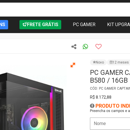
NS
FRETE GRÁTIS
PC GAMER
KIT UPGR
Novo
12 meses 
PC GAMER CA
B580 / 16GB
CÓD: PC GAMER CAPTAI
R$ 8.172,88
PRODUTO IND
Preencha os campos e as