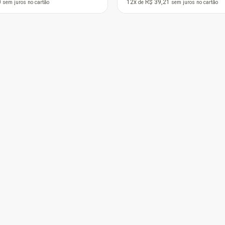
1
9x
R$ 22,22
sem juros
no cartão
de
sem juros
no cartão