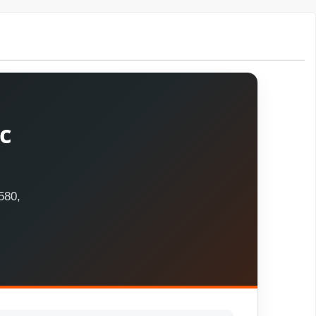
c
580,