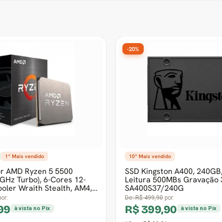
-35%
6º Mais vendido
Frete grátis
3º Mais vendido
Escritório Dr. Office Work,
Fonte Duex 500FSE+, 500W
sh, DR-CH-WKR2DB
Bronze, PFC Ativo, DX 500
or:
De:
R$ 259,99
por:
99
R$ 169,99
à vista no Pix
à vista no Pix