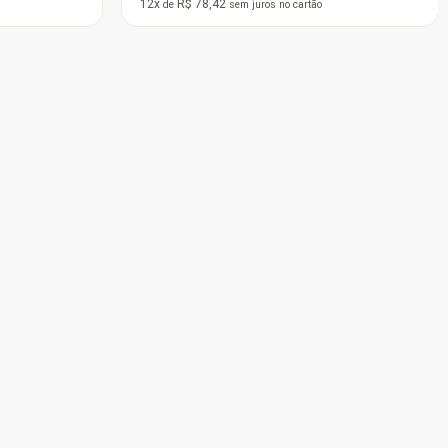
12x
R$ 58,81
de
sem juros
no cartão