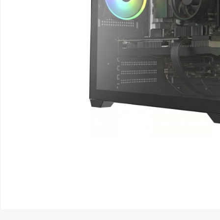
Ver Todos
Monitor Acer
SuperFrame
Gabinete Lian Li
Fonte Aerocool
Joystick e Controle
Gamdias
Monitor MSI
Suportes Monitores
Gabinete NZXT
Fonte Gigabyte
WebCam
Ver Todos
Monitor AOC
Ver Todos
Gabinete Cooler Master
Fonte Deepcool
Energia
Monitor Gigabyte
Gabinete Corsair
Fonte ASRock
Conectividade
Monitor LG
Gabinete Cougar
Fonte Duex
Armazenamento
Monitor Samsung
Gabinete Hyte
Fonte Gamdias
Cabos e Adaptadores
Suporte para Monitor
Gabinete Gamdias
Fonte Gamemax
Ver Todos
Ver Todos
Gabinete Gamemax
Fonte Redragon
Gabinete Redragon
Fonte Super Flower