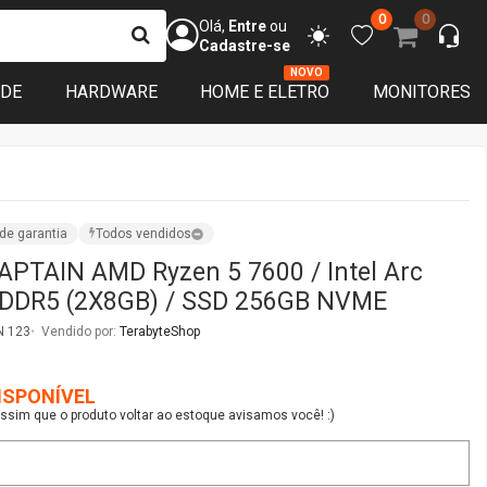
0
0
Olá,
Entre
ou
Cadastre-se
NOVO
ADE
HARDWARE
HOME E ELETRO
MONITORES
de garantia
Todos vendidos
PTAIN AMD Ryzen 5 7600 / Intel Arc
 DDR5 (2X8GB) / SSD 256GB NVME
N 123
Vendido por:
TerabyteShop
ISPONÍVEL
sim que o produto voltar ao estoque avisamos você! :)