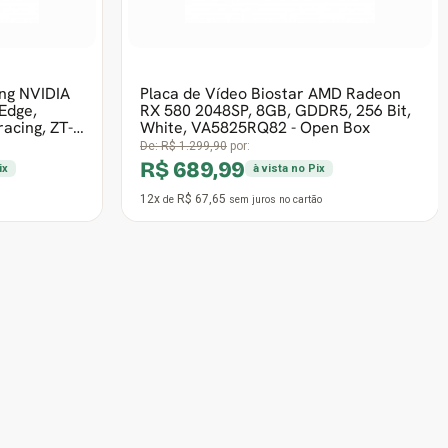
MIX D35,
Teclado Dr. Office KDR-0204-B, USB,
Membrana, Preto - Open Box
35 - OPEN
De:
R$ 40,90
por:
R$ 18,90
ix
à vista no Pix
1x
R$ 22,24
o
de
sem juros
no cartão