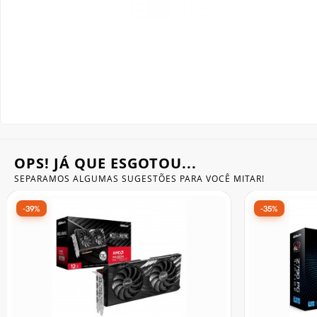
Gabinete Liketec
Fonte Thermaltake
Ver Todos
Fontes Diversas
Ver Todos
OPS! JÁ QUE ESGOTOU...
SEPARAMOS ALGUMAS SUGESTÕES
PARA VOCÊ MITAR!
-31%
-32%