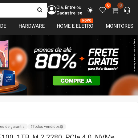
0
0
Olá,
Entre
ou
Cadastre-se
NOVO
ADE
HARDWARE
HOME E ELETRO
MONITORES
es de garantia
Todos vendidos
E100, 1TB, M.2 2280, PCIe 4.0, NVMe,