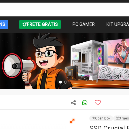
NS
FRETE GRÁTIS
PC GAMER
KIT UPGR
Open Box
3 mes
SSD Crucial 