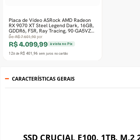
Fonte Duex DX 600FSE++ White
Series, 600W, 80 Plus Bronze, Full
Modular, PFC Ativo - Open Box
De:
R$ 336,90
por:
R$ 219,99
à vista no Pix
12x
R$ 21,57
de
sem juros
no cartão
CARACTERÍSTICAS GERAIS
SSD CRUCIAL E100, 1TB, M.2 2