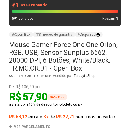
Quase acabando
Gabinete Liketec
Fonte Thermaltake
591
vendidos
Restam
1
Ver Todos
Fontes Diversas
Open Box
3 meses de garantia
Disponível
Ver Todos
Mouse Gamer Force One One Orion,
RGB, USB, Sensor Sunplus 6662,
20000 DPI, 6 Botões, White/Black,
FR.MO.OR.01 - Open Box
Vendido por:
TerabyteShop
CÓD: FR.MO.OR.01 - Open Box
De:
R$ 106,90
por:
R$ 57,90
46% OFF
à vista com 15% de desconto no boleto ou pix
R$ 68,12
em até
3x
de
R$ 22,71
sem juros no cartão
VER PARCELAMENTO