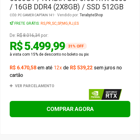
/ 16GB DDR4 (2X8GB) / SSD 512GB
Gabinete Liketec
Fonte Thermaltake
Vendido por:
TerabyteShop
CÓD: PC GAMER CAPTAIN 141
FRETE GRÁTIS:
RS,PR,SC,SP,MG,RJ,ES
Ver Todos
Fontes Diversas
De:
R$ 8.016,34
por:
R$ 5.499,99
Ver Todos
31% OFF
à vista com 15% de desconto no boleto ou pix
R$ 6.470,58
em até
12x
de
R$ 539,22
sem juros no
cartão
VER PARCELAMENTO
COMPRAR AGORA