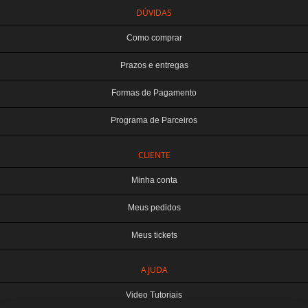
DÚVIDAS
Como comprar
Prazos e entregas
Formas de Pagamento
Programa de Parceiros
CLIENTE
Minha conta
Meus pedidos
Meus tickets
TERABYTE ATACADO E VAREJO DE PRODUTOS DE INFORMATICA LTDA
AJUDA
CNPJ: 07.993.973/0001-18 | Curitiba-PR
Este site é protegido por reCAPTCHA e a
Política de Privacidade
e os
Termos de
Video Tutoriais
Serviço
do Google se aplicam.