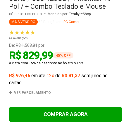
Pol / + Combo Teclado e Mouse
Gabinete Liketec
Fonte Thermaltake
Vendido por:
TerabyteShop
CÓD: PC OFFICE PLUS 007
MAIS VENDIDO
5º Posição em
PC Gamer
Ver Todos
Fontes Diversas
★★★★★
64 avaliações
Ver Todos
De:
R$ 1.508,81
por:
R$ 829,99
45% OFF
à vista com 15% de desconto no boleto ou pix
R$ 976,46
em até
12x
de
R$ 81,37
sem juros no
cartão
VER PARCELAMENTO
COMPRAR AGORA