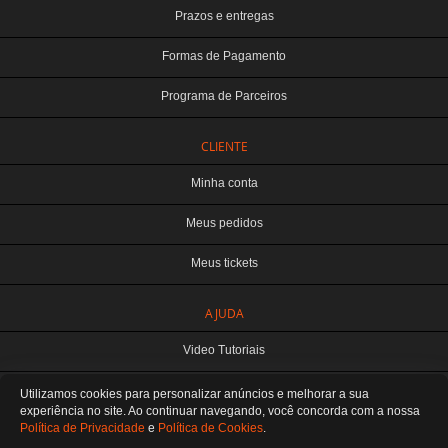
Prazos e entregas
Formas de Pagamento
Programa de Parceiros
CLIENTE
Minha conta
Meus pedidos
Meus tickets
TERABYTE ATACADO E VAREJO DE PRODUTOS DE INFORMATICA LTDA
AJUDA
CNPJ: 07.993.973/0001-18 | Curitiba-PR
Este site é protegido por reCAPTCHA e a
Política de Privacidade
e os
Termos de
Video Tutoriais
Serviço
do Google se aplicam.
ATENDIMENTO
Manuseio do Produto
Utilizamos cookies para personalizar anúncios e melhorar a sua
De segunda a sexta das 8:30 às 12H / 13H às 18H
SOMOS E-COMMERCE - NÃO TEMOS ATENDIMENTO LOCAL
experiência no site. Ao continuar navegando, você concorda
com a nossa
Política de Privacidade
e
Política de Cookies
.
Fale Conosco
Preferências de cookies