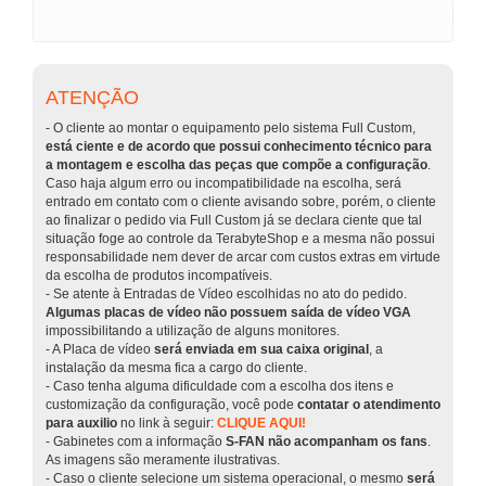
ATENÇÃO
- O cliente ao montar o equipamento pelo sistema Full Custom,
está ciente e de acordo que possui conhecimento técnico para
a montagem e escolha das peças que compõe a configuração
.
Caso haja algum erro ou incompatibilidade na escolha, será
entrado em contato com o cliente avisando sobre, porém, o cliente
ao finalizar o pedido via Full Custom já se declara ciente que tal
situação foge ao controle da TerabyteShop e a mesma não possui
responsabilidade nem dever de arcar com custos extras em virtude
da escolha de produtos incompatíveis.
- Se atente à Entradas de Vídeo escolhidas no ato do pedido.
Algumas placas de vídeo não possuem saída de vídeo VGA
impossibilitando a utilização de alguns monitores.
- A Placa de vídeo
será enviada em sua caixa original
, a
instalação da mesma fica a cargo do cliente.
- Caso tenha alguma dificuldade com a escolha dos itens e
customização da configuração, você pode
contatar o atendimento
para auxilio
no link à seguir:
CLIQUE AQUI!
- Gabinetes com a informação
S-FAN não acompanham os fans
.
As imagens são meramente ilustrativas.
- Caso o cliente selecione um sistema operacional, o mesmo
será