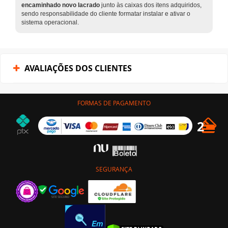
encaminhado novo lacrado
junto às caixas dos itens adquiridos,
sendo responsabilidade do cliente formatar instalar e ativar o
sistema operacional.
AVALIAÇÕES DOS CLIENTES
FORMAS DE PAGAMENTO
SEGURANÇA