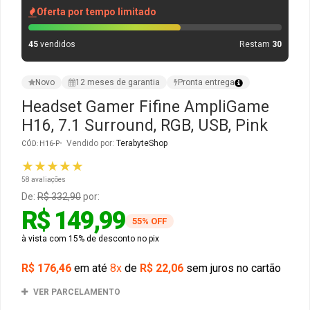
Oferta por tempo limitado
Gabinete Liketec
Fonte Thermaltake
45
vendidos
Restam
30
Ver Todos
Fontes Diversas
Novo
12 meses de garantia
Pronta entrega
Ver Todos
Headset Gamer Fifine AmpliGame
H16, 7.1 Surround, RGB, USB, Pink
Vendido por:
TerabyteShop
CÓD: H16-P
★★★★★
58 avaliações
De:
R$ 332,90
por:
R$ 149,99
55% OFF
à vista com 15% de desconto no pix
R$ 176,46
em até
8x
de
R$ 22,06
sem juros no cartão
VER PARCELAMENTO