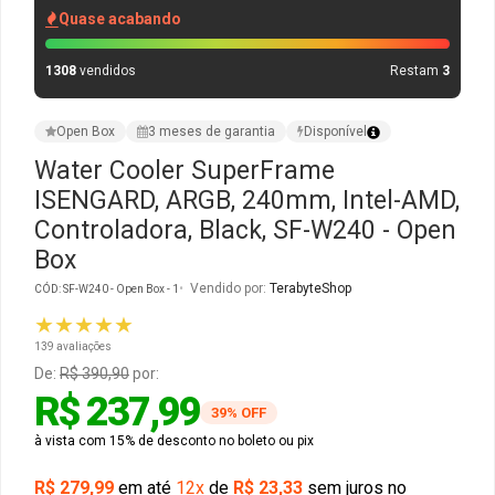
Quase acabando
Gabinete Liketec
Fonte Thermaltake
1308
vendidos
Restam
3
Ver Todos
Fontes Diversas
Open Box
3 meses de garantia
Disponível
Ver Todos
Water Cooler SuperFrame
ISENGARD, ARGB, 240mm, Intel-AMD,
Controladora, Black, SF-W240 - Open
Box
Vendido por:
TerabyteShop
CÓD: SF-W240 - Open Box - 1
★★★★★
139 avaliações
De:
R$ 390,90
por:
R$ 237,99
39% OFF
à vista com 15% de desconto no boleto ou pix
R$ 279,99
em até
12x
de
R$ 23,33
sem juros no