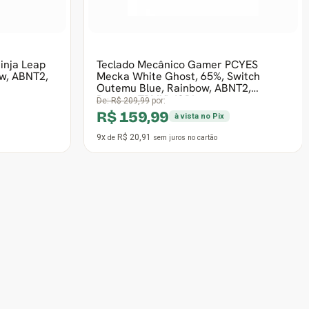
4x
R$ 20,59
de
sem juros
no cartão