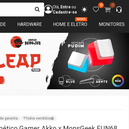
0
0
Olá,
Entre
ou
Cadastre-se
NOVO
ADE
HARDWARE
HOME E ELETRO
MONITORES
de garantia
Todos vendidos
nético Gamer Akko x MonsGeek FUN68
Wireless/Bluetooth, ANSI, Switch Akko
Hall Effect, Preto
 por:
TerabyteShop
ISPONÍVEL
sim que o produto voltar ao estoque avisamos você! :)