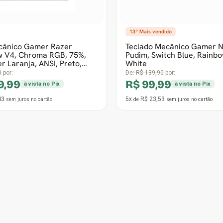
7
12x
R$ 51,96
sem juros
no cartão
de
sem juros
no cartão