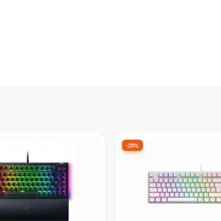
-16%
cânico Gamer PCYes
Teclado Magnético Gamer 
ck Vulcan, Rainbow, Switch
MAD68 PRO, RGB, Switch 
BNT2, Preto, Cinza e
Jade Esport Pro, ANSI, Ros
or:
De:
R$ 629,99
por:
99
R$ 529,99
à vista no Pix
à vista no Pix