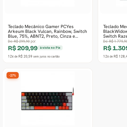
12x
R$ 22,55
12x
R$ 21,5
de
sem juros
no cartão
de
-27%
Teclado Mecânico Gamer PCYes
Mecka Black Vulcan, Rainbow, Switch
Outemu Blue, 65%, ABNT2, Preto,
TPMKBVBL
De:
R$ 190,90
por:
R$ 139,99
à vista no Pix
8x
R$ 20,59
de
sem juros
no cartão