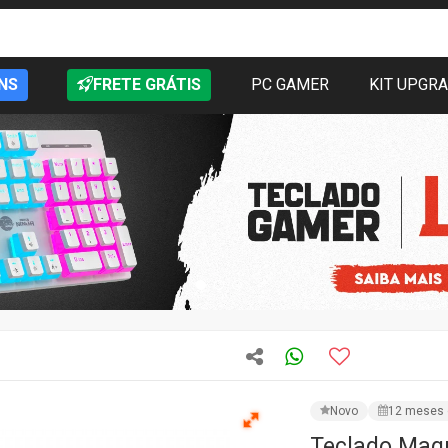
NS
FRETE GRÁTIS
PC GAMER
KIT UPGR
Novo
12 meses 
Teclado Mag
HE 8K, RGB, 
Flash Linear 
CÓD: FUN68 HE
Vendido
R$ 529,99
PRODUTO IND
Preencha os campos e as