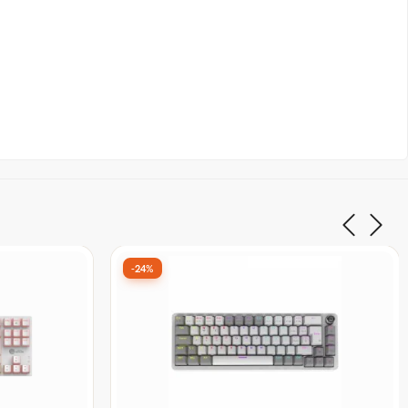
-30%
Madlions
Teclado Gamer Ninja Black Noir, RGB,
Gateron
Switch Membrana, ABNT2, Black, TC-
a
GN-BKNR
De:
R$ 99,90
por:
R$ 69,99
à vista no Pix