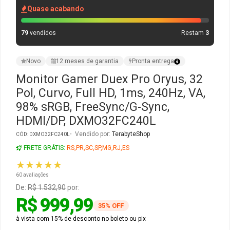
Quase acabando
Gabinete Liketec
Fonte Thermaltake
79
vendidos
Restam
3
Ver Todos
Fontes Diversas
Novo
12 meses de garantia
Pronta entrega
Ver Todos
Monitor Gamer Duex Pro Oryus, 32
Pol, Curvo, Full HD, 1ms, 240Hz, VA,
98% sRGB, FreeSync/G-Sync,
HDMI/DP, DXMO32FC240L
Vendido por:
TerabyteShop
CÓD: DXMO32FC240L
FRETE GRÁTIS:
RS,PR,SC,SP,MG,RJ,ES
★★★★★
60 avaliações
De:
R$ 1.532,90
por:
R$ 999,99
35% OFF
à vista com 15% de desconto no boleto ou pix