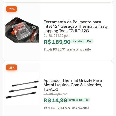
-28%
Ferramenta de Polimento para
Intel 12ª Geração Thermal Grizzly,
Lapping Tool, TG-ILT-12G
De:
R$ 264,90
por:
R$ 189,90
à vista no Pix
11x
R$ 20,31
de
sem juros
no cartão
-28%
Aplicador Thermal Grizzly Para
Metal Líquido, Com 3 Unidades,
TG-AL-3
De:
R$ 20,90
por:
R$ 14,99
à vista no Pix
1x
R$ 17,64
de
sem juros
no cartão