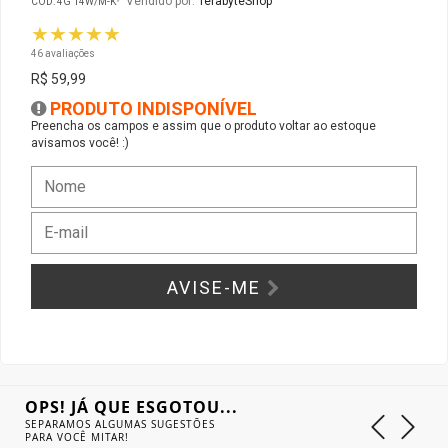
Vendido por:
TerabyteShop
CÓD: 4G 14W/M-K
★★★★★
Gabinete Liketec
Fonte Thermaltake
46 avaliações
R$ 59,99
Ver Todos
Fontes Diversas
PRODUTO INDISPONÍVEL
Preencha os campos e assim que o produto voltar ao estoque
avisamos você! :)
Ver Todos
AVISE-ME
OPS! JÁ QUE ESGOTOU...
SEPARAMOS ALGUMAS SUGESTÕES
PARA VOCÊ MITAR!