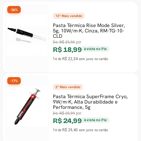
-36%
13º Mais vendido
Pasta Térmica Rise Mode Silver,
5g, 10W/m-K, Cinza, RM-TG-10-
CLD
De:
R$ 29,90
por:
R$ 18,99
à vista no Pix
1x
R$ 22,34
de
sem juros
no cartão
-17%
2º Mais vendido
Pasta Térmica SuperFrame Cryo,
9W/m-K, Alta Durabilidade e
Performance, 5g
De:
R$ 29,99
por:
R$ 24,99
à vista no Pix
1x
R$ 29,40
de
sem juros
no cartão