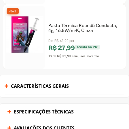
-36%
Pasta Térmica Round5 Conducta,
4g, 16.8W/m-K, Cinza
De:
R$ 43,90
por:
R$ 27,99
à vista no Pix
1x
R$ 32,93
de
sem juros
no cartão
CARACTERÍSTICAS GERAIS
ESPECIFICAÇÕES TÉCNICAS
AVALIAÇÕES DOS CLIENTES