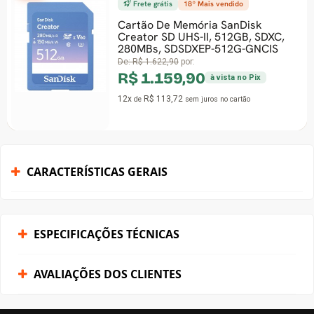
Frete grátis
18º Mais vendido
Cartão De Memória SanDisk
Creator SD UHS-II, 512GB, SDXC,
280MBs, SDSDXEP-512G-GNCIS
De:
R$ 1.622,90
por:
R$ 1.159,90
à vista no Pix
12x
R$ 113,72
de
sem juros
no cartão
CARACTERÍSTICAS GERAIS
ESPECIFICAÇÕES TÉCNICAS
AVALIAÇÕES DOS CLIENTES