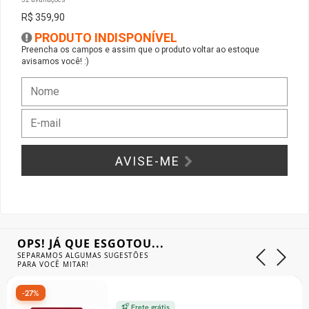
R$ 359,90
Gabinete Liketec
Fonte Thermaltake
PRODUTO INDISPONÍVEL
Preencha os campos e assim que o produto voltar ao estoque
avisamos você! :)
Ver Todos
Fontes Diversas
Ver Todos
AVISE-ME
OPS! JÁ QUE ESGOTOU...
SEPARAMOS ALGUMAS SUGESTÕES
PARA VOCÊ MITAR!
-27%
Frete grátis