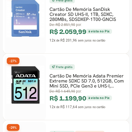
Frete grátis
Cartão De Memória SanDisk
Creator SD UHS-II, 1TB, SDXC,
280MBs, SDSDXEP-1T00-GNCIS
De:
R$ 2.851,90
por:
R$ 2.059,99
à vista no Pix
12x
R$ 201,96
de
sem juros
no cartão
-27%
Frete grátis
Cartão De Memória Adata Premier
Extreme SDXC SD 7.0, 512GB, Com
Mini SSD, PCIe Gen3 e UHS-I,
Classe 10, A
De:
R$ 1.649,90
por:
R$ 1.199,90
à vista no Pix
12x
R$ 117,64
de
sem juros
no cartão
-29%