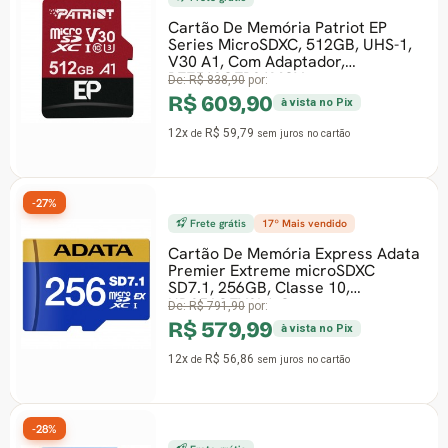
Cartão De Memória Patriot EP
Series MicroSDXC, 512GB, UHS-1,
V30 A1, Com Adaptador,
PEF512GEP31MCX
De:
R$ 838,90
por:
R$ 609,90
à vista no Pix
12x
R$ 59,79
de
sem juros
no cartão
-27%
Frete grátis
17º Mais vendido
Cartão De Memória Express Adata
Premier Extreme microSDXC
SD7.1, 256GB, Classe 10,
UD256GEX3L1-C
De:
R$ 791,90
por:
R$ 579,99
à vista no Pix
12x
R$ 56,86
de
sem juros
no cartão
-28%