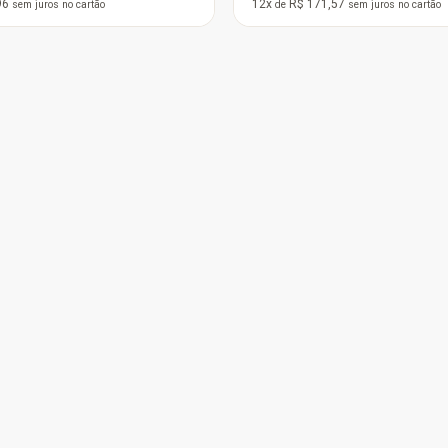
08
12x
R$ 340,20
sem juros
no cartão
de
sem juros
no cartão