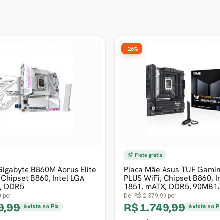
-30%
Gigabyte Z890M Aorus Elite
Placa Mãe Asus Rog Strix 
Chipset Z890, Intel LGA
Gaming WiFi, Chipset Z890,
, DDR5, Branco
1851, ATX, DDR5
0
por:
De:
R$ 4.956,90
por:
9,99
R$ 3.469,99
à vista no Pix
à vista no P