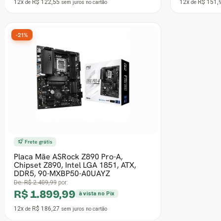
12x
R$ 303,92
12x
R$ 196,
de
sem juros
no cartão
de
-29%
Placa Mãe Asus Rog Strix Z890-E
Gaming WiFi, Chipset Z890, Intel LGA
1851, ATX, DDR5
De:
R$ 5.670,90
por:
R$ 4.029,99
à vista no Pix
12x
R$ 395,10
de
sem juros
no cartão