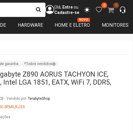
0
0
Olá,
Entre
ou
Cadastre-se
NOVO
ADE
HARDWARE
HOME E ELETRO
MONITORES
de garantia
Todos vendidos
igabyte Z890 AORUS TACHYON ICE,
 Intel LGA 1851, EATX, WiFi 7, DDR5,
CE
Vendido por:
TerabyteShop
SC,SP,MG,RJ,ES
iações