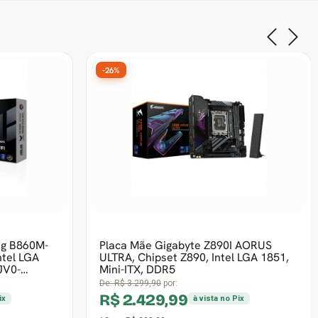
-26%
Z890-F
Placa Mãe Gigabyte B860M DS3H,
 Intel LGA
Chipset B860, Intel LGA 1851, ATX,
DDR5
De:
R$ 1.492,90
por:
R$ 1.099,99
ix
à vista no Pix