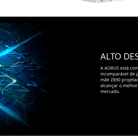
ALTO DE
A AORUS está co
incomparável de p
mãe Z890 projetad
alcançar o melho
mercado.