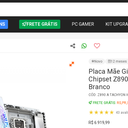
NS
FRETE GRÁTIS
PC GAMER
KIT UPGR
Novo
12 meses 
Placa Mãe G
Chipset Z890,
Branco
CÓD: Z890 A TACHYON I
FRETE GRÁTIS:
RS,PR,
★★★★★
43 aval
R$ 6.919,99