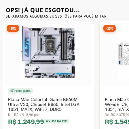
OPS! JÁ QUE ESGOTOU...
Gabinete Liketec
Fonte Thermaltake
SEPARAMOS ALGUMAS SUGESTÕES
PARA VOCÊ MITAR!
Ver Todos
Fontes Diversas
-26%
-28%
Ver Todos
Frete grátis
Frete grátis
Placa Mãe Gigabyte Z890 AORUS PRO
Placa Mãe 
ICE, Chipset Z890, Intel LGA 1851, ATX,
WIFI7 ICE, 
DDR5, Branco
1851, MATX
De:
R$ 4.197,90
por:
De:
R$ 2.761,9
R$ 3.099,99
R$ 1.99
à vista no Pix