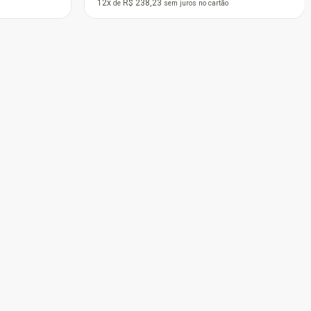
12x
R$ 107,84
de
sem juros
no cartão