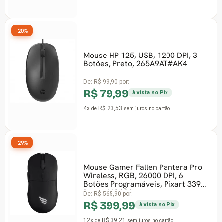
-20%
Mouse HP 125, USB, 1200 DPI, 3
Botões, Preto, 265A9AT#AK4
De:
R$ 99,90
por:
R$ 79,99
à vista no Pix
4x
R$ 23,53
de
sem juros
no cartão
-29%
Mouse Gamer Fallen Pantera Pro
Wireless, RGB, 26000 DPI, 6
Botões Programáveis, Pixart 3395,
Preto, MO000
De:
R$ 565,90
por:
R$ 399,99
à vista no Pix
12x
R$ 39,21
de
sem juros
no cartão