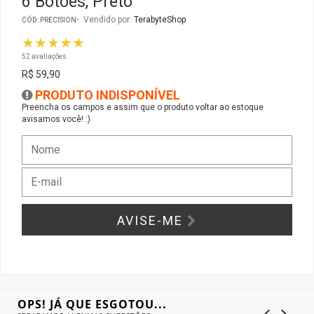
6 Botões, Preto
Vendido por:
TerabyteShop
CÓD: PRECISION
Gabinete Liketec
Fonte Thermaltake
★★★★★
52 avaliações
Ver Todos
Fontes Diversas
R$ 59,90
PRODUTO INDISPONÍVEL
Ver Todos
Preencha os campos e assim que o produto voltar ao estoque
avisamos você! :)
AVISE-ME
OPS! JÁ QUE ESGOTOU...