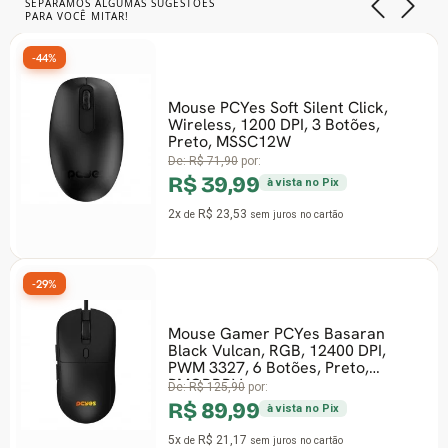
SEPARAMOS ALGUMAS SUGESTÕES
PARA VOCÊ MITAR!
-44%
Mouse PCYes Soft Silent Click,
Wireless, 1200 DPI, 3 Botões,
Preto, MSSC12W
De:
R$ 71,90
por:
R$ 39,99
à vista no Pix
2x
R$ 23,53
de
sem juros
no cartão
-29%
Mouse Gamer PCYes Basaran
Black Vulcan, RGB, 12400 DPI,
PWM 3327, 6 Botões, Preto,
PMGBRBV
De:
R$ 125,90
por:
R$ 89,99
à vista no Pix
5x
R$ 21,17
de
sem juros
no cartão