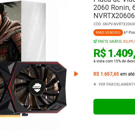
2060 Ronin, 
NVRTX20606
CÓD: GN-PV-NVRTX2060
MAIS VENDIDO
6º Po
FRETE GRÁTIS:
RS,PR,
R$ 1.409
à vista com 15% de des
R$ 1.657,65
em at
VER PARCELAMENT