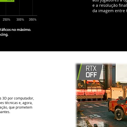
e a resolução fin
da imagem entre t
os 3D por computador,
es técnicas e, agora,
eração, que prometem
nantes.