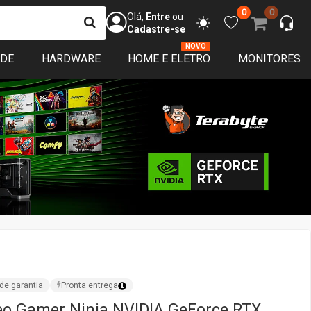
0
0
Olá,
Entre
ou
Cadastre-se
NOVO
ADE
HARDWARE
HOME E ELETRO
MONITORES
de garantia
Pronta entrega
eo Gamer Ninja NVIDIA GeForce RTX