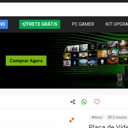
NS
FRETE GRÁTIS
PC GAMER
KIT UPGR
Novo
12 meses 
Placa de Víd