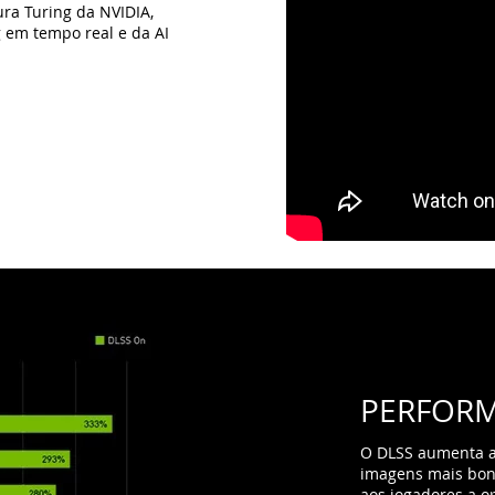
ra Turing da NVIDIA,
 em tempo real e da AI
PERFORM
O DLSS aumenta a 
imagens mais bonit
aos jogadores a o