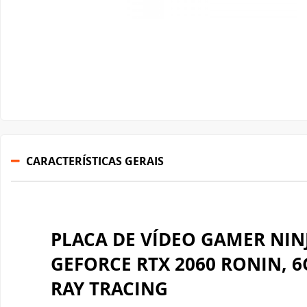
Gabinete Liketec
Fonte Thermaltake
Ver Todos
Fontes Diversas
Ver Todos
CARACTERÍSTICAS GERAIS
PLACA DE VÍDEO GAMER NIN
GEFORCE RTX 2060 RONIN, 6
RAY TRACING