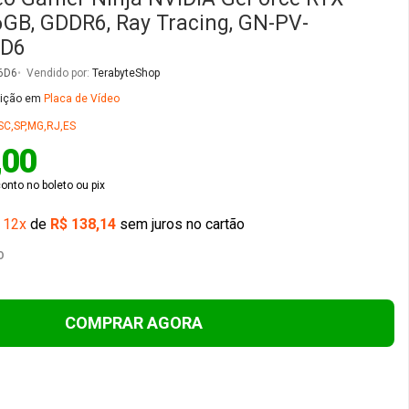
6GB, GDDR6, Ray Tracing, GN-PV-
D6
6D6
Vendido por:
TerabyteShop
sição em
Placa de Vídeo
SC,SP,MG,RJ,ES
,00
conto no
boleto ou
pix
é
12x
de
R$ 138,14
sem juros no cartão
O
COMPRAR AGORA