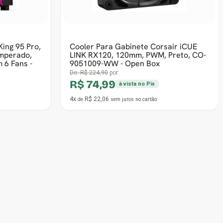
ivo, Yelow,
Placa Mãe Asus TUF Gaming A520M-
PLUS WIFI, Chipset A520, AMD AM4,
mATX, DDR4, 90MB17F0-M0EAY0 -
OPEN BOX
De:
R$ 881,90
por:
R$ 535,99
ix
à vista no Pix
12x
R$ 52,55
de
sem juros
no cartão