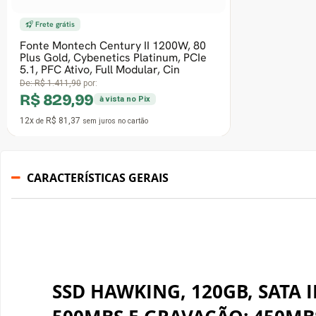
Placa De Vídeo SuperFrame AMD
Radeon RX 6600LE Core, RGB, 8GB,
GDDR6, FSR, Ray Tracing, Preto, SF-
GC-RGAM
De:
R$ 1.999,90
por:
R$ 1.189,99
à vista no Pix
12x
R$ 116,67
de
sem juros
no cartão
CARACTERÍSTICAS GERAIS
SSD HAWKING, 120GB, SATA II