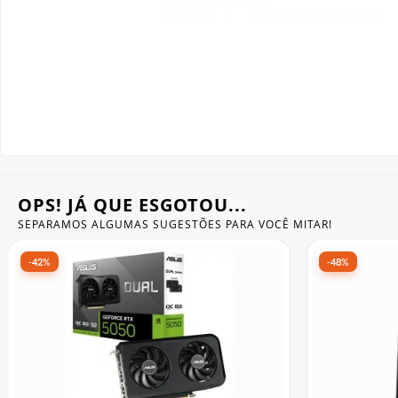
Gabinete Liketec
Fonte Thermaltake
Ver Todos
Fontes Diversas
Ver Todos
OPS! JÁ QUE ESGOTOU...
SEPARAMOS ALGUMAS SUGESTÕES
PARA VOCÊ MITAR!
-35%
-45%