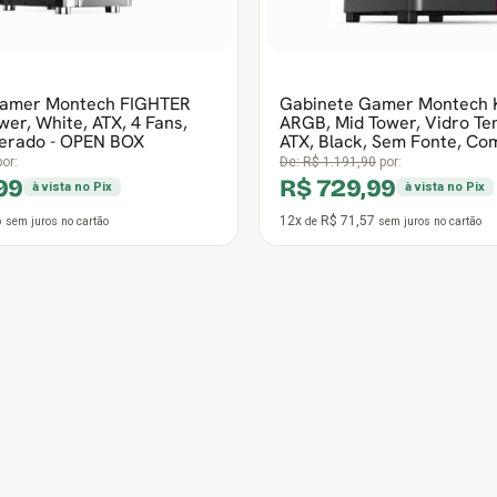
Gamer Havit H2015D, 3.5mm,
Fonte BRX, 550W, PFC At
de 50mm, Branco/Preto,
51047252 - Open Box
WHT - Open Box
90
por:
De:
R$ 178,90
por:
2,90
R$ 116,99
à vista no Pix
à vista no P
,14
6x
R$ 22,94
sem juros
no cartão
de
sem juros
no cartão