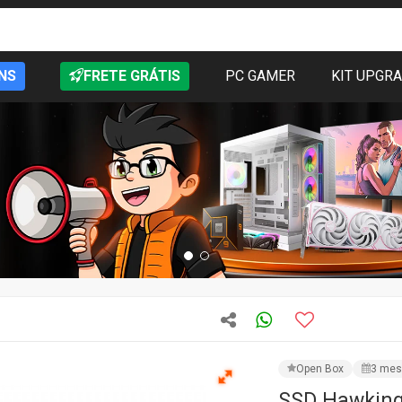
NS
FRETE GRÁTIS
PC GAMER
KIT UPGR
Open Box
3 mes
SSD Hawking,