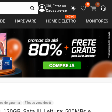
0
0
Olá,
Entre
ou
Cadastre-se
NOVO
ADE
HARDWARE
HOME E ELETRO
MONITORES
es de garantia
Todos vendidos
 120GB, Sata III, Leitura: 500MBs e