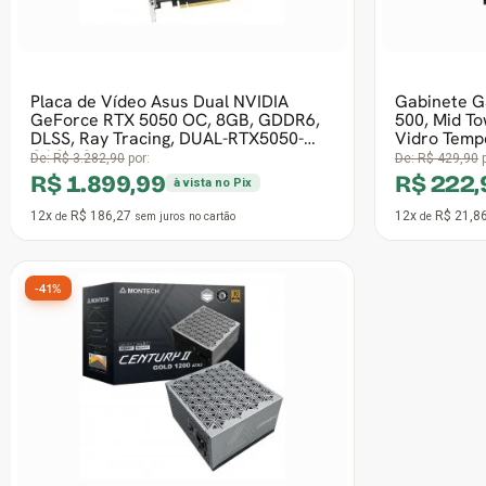
Frete grátis
Fonte Corsair HX1500i, 1500W,
Headset 
-
Cybenetics Platinum, PFC Ativo, PCIe
Drivers 
5.1, Full Modular, CP-9020309-WW -
H2015D-
Ope
De:
R$ 3.247,90
por:
De:
R$ 206,
R$ 2.099,99
R$ 11
à vista no Pix
12x
R$ 205,88
6x
R$ 22
de
sem juros
no cartão
de
-40%