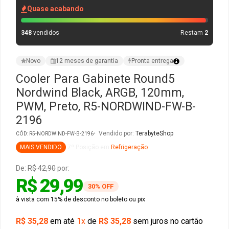
Quase acabando
Gabinete Liketec
Fonte Thermaltake
348
vendidos
Restam
2
Ver Todos
Fontes Diversas
Novo
12 meses de garantia
Pronta entrega
Ver Todos
Cooler Para Gabinete Round5
Nordwind Black, ARGB, 120mm,
PWM, Preto, R5-NORDWIND-FW-B-
2196
Vendido por:
TerabyteShop
CÓD: R5-NORDWIND-FW-B-2196
MAIS VENDIDO
7º Posição em
Refrigeração
De:
R$ 42,90
por:
R$ 29,99
30% OFF
à vista com 15% de desconto no boleto ou pix
R$ 35,28
em até
1x
de
R$ 35,28
sem juros no cartão