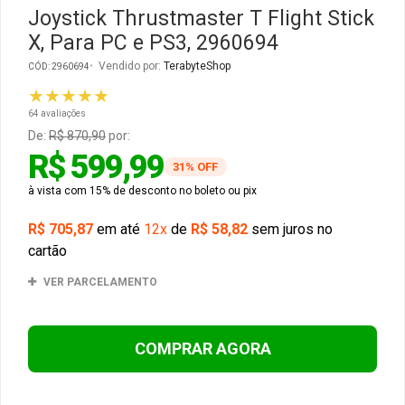
Joystick Thrustmaster T Flight Stick
X, Para PC e PS3, 2960694
Gabinete Liketec
Fonte Thermaltake
Vendido por:
TerabyteShop
CÓD: 2960694
Ver Todos
Fontes Diversas
★★★★★
64 avaliações
Ver Todos
De:
R$ 870,90
por:
R$ 599,99
31% OFF
à vista com 15% de desconto no boleto ou pix
R$ 705,87
em até
12x
de
R$ 58,82
sem juros no
cartão
VER PARCELAMENTO
COMPRAR AGORA