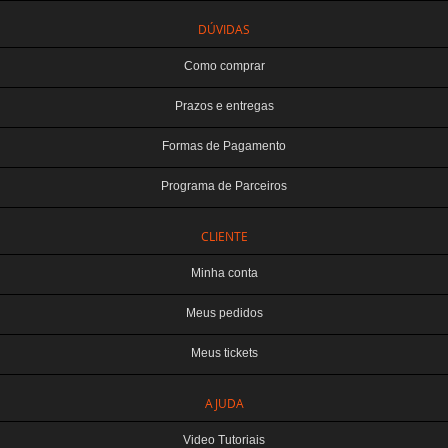
DÚVIDAS
Como comprar
Prazos e entregas
Formas de Pagamento
Programa de Parceiros
CLIENTE
Minha conta
Meus pedidos
Meus tickets
AJUDA
TERABYTE ATACADO E VAREJO DE PRODUTOS DE INFORMATICA LTDA
CNPJ: 07.993.973/0001-18 | Curitiba-PR
Video Tutoriais