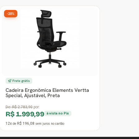
-28%
Frete grátis
Cadeira Ergonômica Elements Vertta
Special, Ajustável, Preta
De:
R$ 2.783,90
por:
R$ 1.999,99
à vista no Pix
12x
R$ 196,08
de
sem juros
no cartão