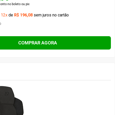
nto no boleto ou pix
é
12x
de
R$ 196,08
sem juros no cartão
O
COMPRAR AGORA