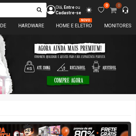
0
0
Olá,
Entre
ou
Cadastre-se
NOVO
ADE
HARDWARE
HOME E ELETRO
MONITORES