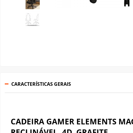
Gabinete Liketec
Fonte Thermaltake
Ver Todos
Fontes Diversas
Ver Todos
CARACTERÍSTICAS GERAIS
CADEIRA GAMER ELEMENTS MA
RECLINÁVEL, 4D, GRAFITE