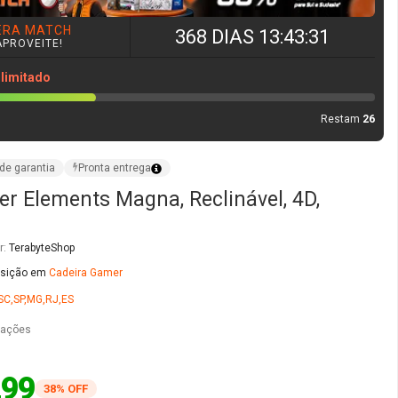
ERA MATCH
368 DIAS 13:43:30
APROVEITE!
 limitado
Restam
26
de garantia
Pronta entrega
r Elements Magna, Reclinável, 4D,
r:
TerabyteShop
osição em
Cadeira Gamer
SC,SP,MG,RJ,ES
iações
,99
38% OFF