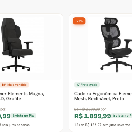
-27%
18º Mais vendido
Frete grátis
mer Elements Magna,
Cadeira Ergonômica Elemen
4D, Grafite
Mesh, Reclinável, Preto
por:
De:
R$ 2.599,99
por:
9,99
R$ 1.899,99
à vista no Pix
à vista no P
8
12x
R$ 186,27
sem juros
no cartão
de
sem juros
no cartão