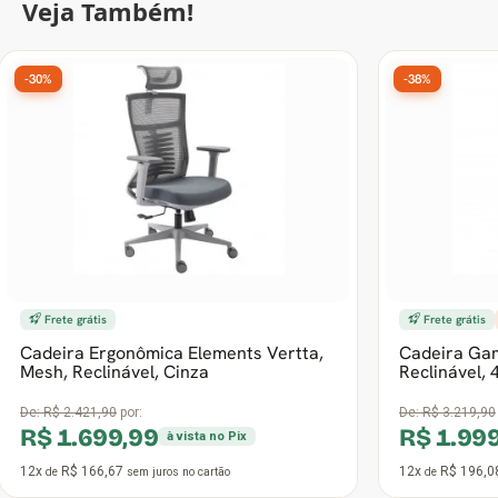
Veja Também!
-30%
-38%
Frete grátis
Frete grátis
Cadeira Ergonômica Elements Vertta,
Cadeira Ga
Mesh, Reclinável, Cinza
Reclinável, 
De:
R$ 2.421,90
por:
De:
R$ 3.219,90
R$ 1.699,99
R$ 1.99
à vista no Pix
12x
R$ 166,67
12x
R$ 196,0
de
sem juros
no cartão
de