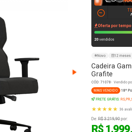
T
Oferta por tempo
20
vendidos
Novo
12 meses 
Cadeira Game
Grafite
CÓD: 71078
Vendido po
MAIS VENDIDO
18º P
FRETE GRÁTIS:
RS,PR,
★★★★★
36 aval
De:
R$ 3.219,90
por:
R$ 1.999