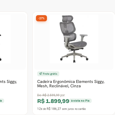
-27%
Frete grátis
ts Siggy,
Cadeira Ergonômica Elements Siggy,
Mesh, Reclinável, Cinza
De:
R$ 2.599,99
por:
R$ 1.899,99
ix
à vista no Pix
12x
R$ 186,27
de
sem juros
no cartão