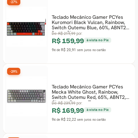
-27%
Teclado Mecânico Gamer PCYes
Kuromori Black Vulcan, Rainbow,
Switch Outemu Blue, 60%, ABNT2,
Preto, Cinza
De:
R$ 219,99
por:
R$ 159,99
à vista no Pix
9x
R$ 20,91
de
sem juros
no cartão
-29%
Teclado Mecânico Gamer PCYes
Mecka White Ghost, Rainbow,
Switch Outemu Red, 65%, ABNT2,
Cinza e Branco, T
De:
R$ 239,99
por:
R$ 169,99
à vista no Pix
9x
R$ 22,22
de
sem juros
no cartão