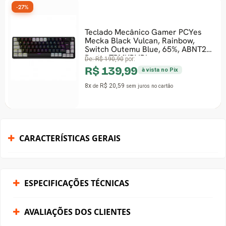
-27%
Teclado Mecânico Gamer PCYes
Mecka Black Vulcan, Rainbow,
Switch Outemu Blue, 65%, ABNT2,
Preto, TPMKBVBL
De:
R$ 190,90
por:
R$ 139,99
à vista no Pix
8x
R$ 20,59
de
sem juros
no cartão
CARACTERÍSTICAS GERAIS
ESPECIFICAÇÕES TÉCNICAS
AVALIAÇÕES DOS CLIENTES