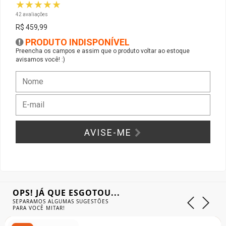
★★★★★
42 avaliações
Gabinete Liketec
Fonte Thermaltake
R$ 459,99
PRODUTO INDISPONÍVEL
Ver Todos
Fontes Diversas
Preencha os campos e assim que o produto voltar ao estoque
avisamos você! :)
Ver Todos
AVISE-ME
OPS! JÁ QUE ESGOTOU...
SEPARAMOS ALGUMAS SUGESTÕES
PARA VOCÊ MITAR!