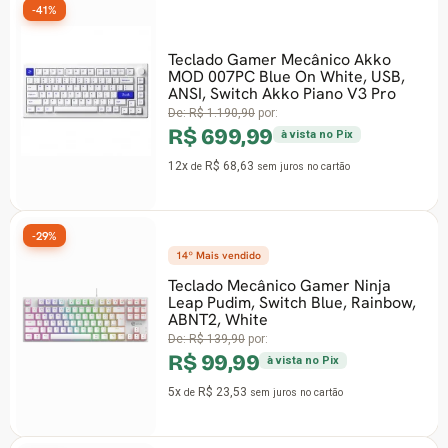
-41%
Teclado Gamer Mecânico Akko
MOD 007PC Blue On White, USB,
ANSI, Switch Akko Piano V3 Pro
De:
R$ 1.190,90
por:
R$ 699,99
à vista no Pix
12x
R$ 68,63
de
sem juros
no cartão
-29%
14º Mais vendido
Teclado Mecânico Gamer Ninja
Leap Pudim, Switch Blue, Rainbow,
ABNT2, White
De:
R$ 139,90
por:
R$ 99,99
à vista no Pix
5x
R$ 23,53
de
sem juros
no cartão