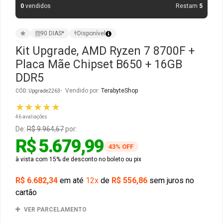
0
vendidos
Restam
5
Gabinete Liketec
Fonte Thermaltake
90 DIAS*
Disponível
Ver Todos
Fontes Diversas
Kit Upgrade, AMD Ryzen 7 8700F +
Placa Mãe Chipset B650 + 16GB
Ver Todos
DDR5
Vendido por:
TerabyteShop
CÓD: Upgrade2263
★★★★★
46 avaliações
De:
R$ 9.964,67
por:
R$ 5.679,99
43% OFF
à vista com 15% de desconto no boleto ou pix
R$ 6.682,34
em até
12x
de
R$ 556,86
sem juros no
cartão
VER PARCELAMENTO