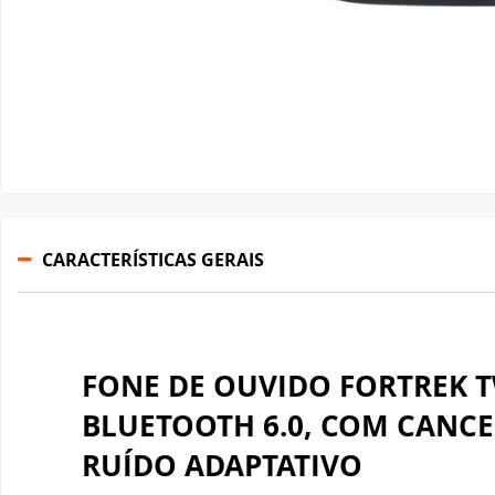
Gabinete Liketec
Fonte Thermaltake
Ver Todos
Fontes Diversas
Ver Todos
CARACTERÍSTICAS GERAIS
FONE DE OUVIDO FORTREK 
BLUETOOTH 6.0, COM CANC
RUÍDO ADAPTATIVO