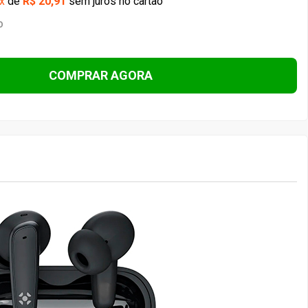
x
de
R$ 20,91
sem juros no cartão
O
COMPRAR AGORA