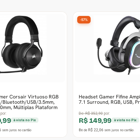
-57%
mer Corsair Virtuoso RGB
Headset Gamer Fifine Amp
s/Bluetooth/USB/3.5mm,
7.1 Surround, RGB, USB, P
50mm, Múltiplas Plataform
por:
De:
R$ 352,90
por:
9,99
R$ 149,99
à vista no Pix
à vista no Pix
6
8x
R$ 22,06
sem juros
no cartão
de
sem juros
no cartão