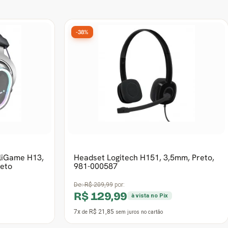
-38%
liGame H13,
Headset Logitech H151, 3,5mm, Preto,
reto
981-000587
De:
R$ 209,99
por:
R$ 129,99
à vista no Pix
7x
R$ 21,85
de
sem juros
no cartão