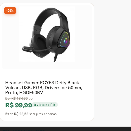
-26%
Headset Gamer PCYES Deffy Black
Vulcan, USB, RGB, Drivers de 50mm,
Preto, HGDF50BV
De:
R$ 134,90
por:
R$ 99,99
à vista no Pix
5x
R$ 23,53
de
sem juros
no cartão