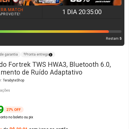
ERA MATCH
1 DIA 20:34:59
APROVEITE!
Restam
5
de garantia
Pronta entrega
do Fortrek TWS HWA3, Bluetooth 6.0,
mento de Ruído Adaptativo
r:
TerabyteShop
iações
9
27% OFF
nto no boleto ou pix