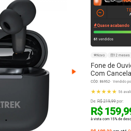
T
Quase acabando
61
vendidos
Novo
12 meses 
Fone de Ouvi
Com Cancela
CÓD: 86952
Vendido po
★★★★★
56 aval
De:
R$ 219,99
por:
R$ 159,9
à vista com 15% de desco