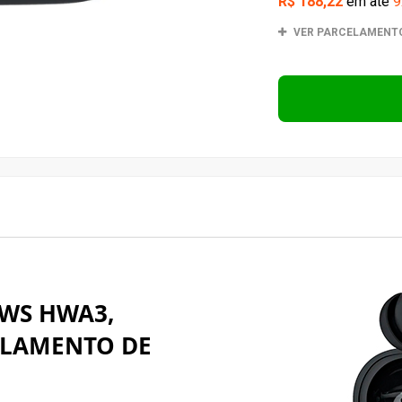
R$ 188,22
em até
9
VER PARCELAMENT
TWS HWA3,
ELAMENTO DE