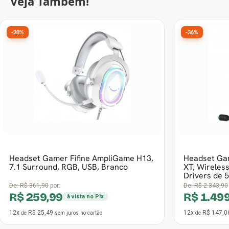
Veja Também!
-28%
-36%
Headset Gamer Fifine AmpliGame H13,
Headset Ga
7.1 Surround, RGB, USB, Branco
XT, Wireles
Drivers de 
De:
R$ 361,90
por:
De:
R$ 2.343,90
R$ 259,99
R$ 1.49
à vista no Pix
12x
R$ 25,49
12x
R$ 147,0
de
sem juros
no cartão
de