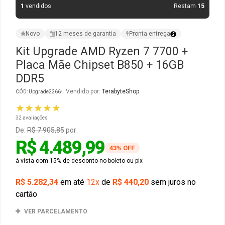
1
vendidos
Restam
15
Gabinete Liketec
Fonte Thermaltake
Novo
12 meses de garantia
Pronta entrega
Ver Todos
Fontes Diversas
Kit Upgrade AMD Ryzen 7 7700 +
Placa Mãe Chipset B850 + 16GB
Ver Todos
DDR5
Vendido por:
TerabyteShop
CÓD: Upgrade2266
★★★★★
32 avaliações
De:
R$ 7.905,85
por:
R$ 4.489,99
43% OFF
à vista com 15% de desconto no boleto ou pix
R$ 5.282,34
em até
12x
de
R$ 440,20
sem juros no
cartão
VER PARCELAMENTO