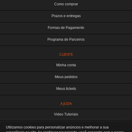
Como comprar
Prazos e entregas
Formas de Pagamento
Programa de Parceiros
CLIENTE
Minha conta
Meus pedidos
Meus tickets
TERABYTE ATACADO E VAREJO DE PRODUTOS DE INFORMATICA LTDA
AJUDA
CNPJ: 07.993.973/0001-18 | Curitiba-PR
Este site é protegido por reCAPTCHA e a
Política de Privacidade
e os
Termos de
Video Tutoriais
Serviço
do Google se aplicam.
ATENDIMENTO
Manuseio do Produto
Utilizamos cookies para personalizar anúncios e melhorar a sua
De segunda a sexta das 8:30 às 12H / 13H às 18H
SOMOS E-COMMERCE - NÃO TEMOS ATENDIMENTO LOCAL