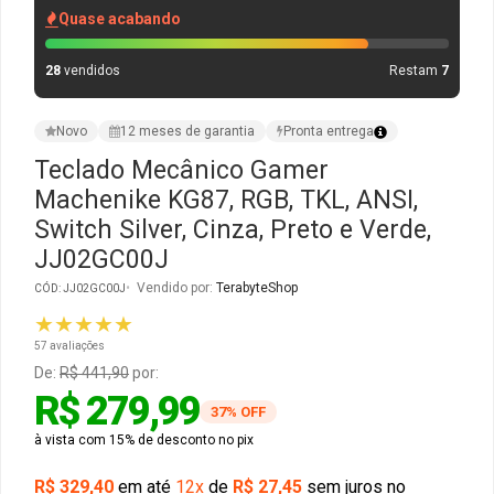
Quase acabando
Gabinete Liketec
Fonte Thermaltake
28
vendidos
Restam
7
Ver Todos
Fontes Diversas
Novo
12 meses de garantia
Pronta entrega
Ver Todos
Teclado Mecânico Gamer
Machenike KG87, RGB, TKL, ANSI,
Switch Silver, Cinza, Preto e Verde,
JJ02GC00J
Vendido por:
TerabyteShop
CÓD: JJ02GC00J
★★★★★
57 avaliações
De:
R$ 441,90
por:
R$ 279,99
37% OFF
à vista com 15% de desconto no pix
R$ 329,40
em até
12x
de
R$ 27,45
sem juros no