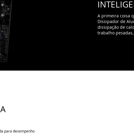
MA
uída para desempenho
doméstica, criadores
 alta qualidade.
a de banda em