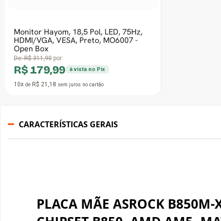
CARACTERÍSTICAS GERAIS
PLACA MÃE ASROCK B850M-X 
CHIPSET B850, AMD AM5, MA
A placa-mãe da Série X oferece uma solução compacta e 
equilibrando desempenho, versatilidade e confiabilidad
profissionais e diárias.