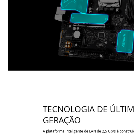
TECNOLOGIA DE ÚLTI
GERAÇÃO
A plataforma inteligente de LAN de 2,5 Gb/s é constr
máximo de rede para os requisitos exigentes de rede 
de conteúdo, jogadores online e mídia de streaming de
Aumente o desempenho de rede em até 2,5X a largur
comparação com o Ethernet gigabit padrão.