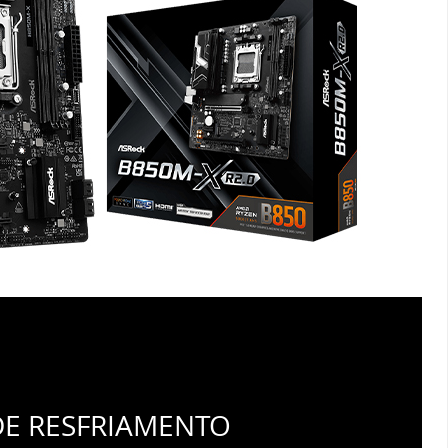
DE RESFRIAMENTO
ENTE
que chama a atenção é o Design Otimizado do
mínio. Os dissipadores são cruciais para a
or eficiente, especialmente durante cargas de
 como jogos ou tarefas de produtividade.