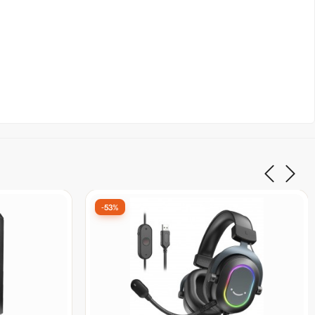
-36%
ing 15 Pro,
Headset Gamer Ninja Shadow, 3.5mm
er, mATX,
+ USB, PC, Rainbow, Drivers 50mm,
 Box
Black - Open Box
De:
R$ 57,90
por:
R$ 36,90
à vista no Pix