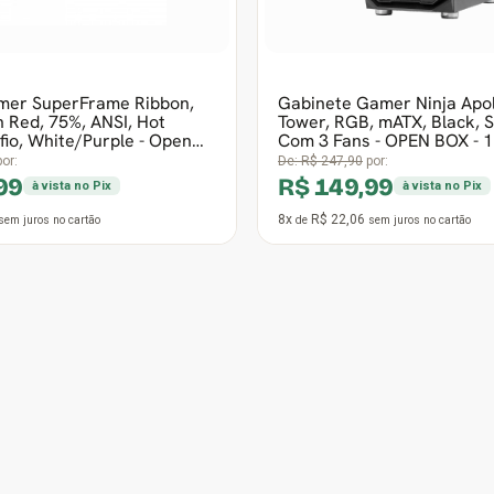
7
12x
R$ 49,02
sem juros
no cartão
de
sem juros
no cartão