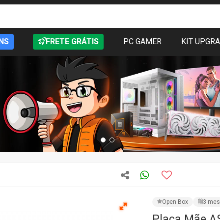
NS
FRETE GRÁTIS
PC GAMER
KIT UPGR
Open Box
3 mes
Placa Mãe A
AM5, mATX, 
CÓD: B850M-X R2.0 - Ope
FRETE GRÁTIS:
RS,PR,
★★★★★
60 aval
R$ 1.719,99
PRODUTO IND