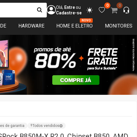
0
0
Olá,
Entre
ou
Cadastre-se
NOVO
ADE
HARDWARE
HOME E ELETRO
MONITORES
es de garantia
Todos vendidos
SRock B850M-X R2.0, Chipset B850, AMD
DDR5 - Open Box
n Box - 1
Vendido por:
TerabyteShop
SC,SP,MG,RJ,ES
iações
ISPONÍVEL