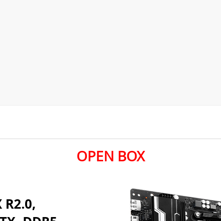
OPEN BOX
R2.0,
TX, DDR5
de alto valor,
e para tarefas