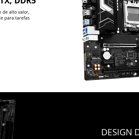
DESIGN 
INTELIG
A primeira coisa 
Dissipador de Alu
dissipação de cal
trabalho pesadas,