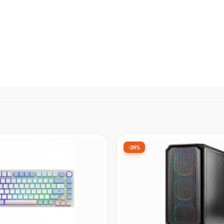
-39%
a Gabinete Noctua NF-F12
Gabinete Gamer Montech K
PPC 24V 3000 SP IP67 PWM,
Vidro Temperado, Mini Tow
ck - Open Box
Com 4 Fans, Branco - Open
or:
De:
R$ 825,90
por:
99
R$ 499,99
à vista no Pix
à vista no Pix