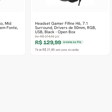
2x
R$ 21,71
de
sem juros
no cartão