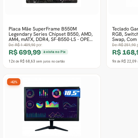
5x
R$ 23,53
12x
R$ 21,6
de
sem juros
no cartão
de
-32%
Placa Mãe Gigabyte B550M K, Chipset
B550, AMD AM4, mATX, DDR4 - OPEN
BOX
De:
R$ 815,90
por:
R$ 554,99
à vista no Pix
12x
R$ 54,41
de
sem juros
no cartão