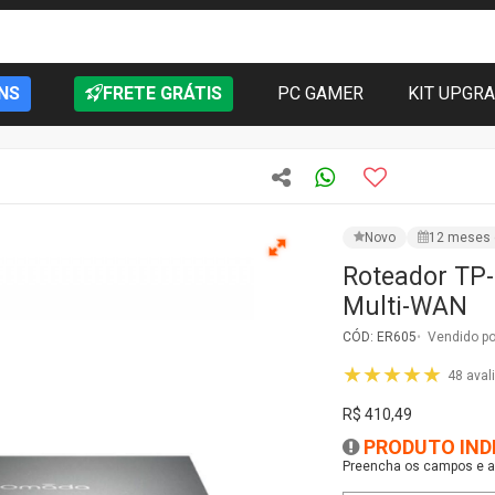
NS
FRETE GRÁTIS
PC GAMER
KIT UPGR
Novo
12 meses 
Roteador TP
Multi-WAN
CÓD: ER605
Vendido po
★★★★★
48 aval
R$ 410,49
PRODUTO IND
Preencha os campos e as