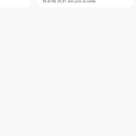
12x
R$ 77,45
de
sem juros
no cartão