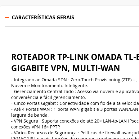
CARACTERÍSTICAS GERAIS
ROTEADOR TP-LINK OMADA TL-E
GIGABITE VPN, MULTI-WAN
- Integrado ao Omada SDN : Zero-Touch Provisioning (ZTP) ‡ 
Nuvem e Monitoramento Inteligente.
- Gerenciamento Centralizado : Acesso via nuvem e aplicativ
conveniência e fácil gerenciamento.
- Cinco Portas Gigabit : Conectividade com fio de alta velocid
- Até 4 Portas WAN : 1 porta WAN gigabit e 3 portas WAN/LAN
largura de banda.
- VPN Segura : Suporta conexões de até 20× LAN-to-LAN IPsec
conexões VPN 16× PPTP.
- Vários Recursos de Segurança : Políticas de firewall avançad
IP/MAC/URL e mais funções de segurança protegem sua rede