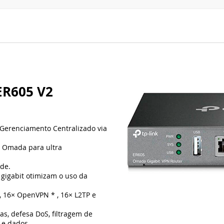
R605 V2
, Gerenciamento Centralizado via
o Omada para ultra
ade.
 gigabit otimizam o uso da
, 16× OpenVPN * , 16× L2TP e
as, defesa DoS, filtragem de
 e dados.