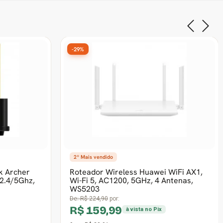
-29%
Access Point TP-Link AX3000 WI-FI 6,
OMADA, EAP650, Montável em Teto
De:
R$ 1.107,90
por:
R$ 789,99
à vista no Pix