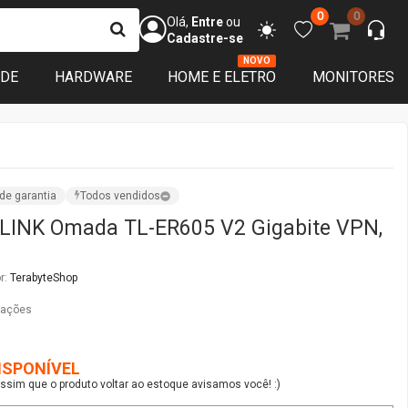
0
0
Olá,
Entre
ou
Cadastre-se
NOVO
ADE
HARDWARE
HOME E ELETRO
MONITORES
de garantia
Todos vendidos
-LINK Omada TL-ER605 V2 Gigabite VPN,
r:
TerabyteShop
iações
ISPONÍVEL
sim que o produto voltar ao estoque avisamos você! :)