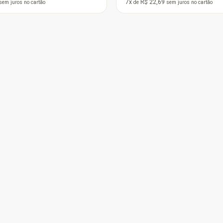
12x
R$ 49,02
ros
no cartão
de
sem juros
no cartão
Mais vendido
MD Ryzen 5 5500
 Turbo), 6-Cores 12-
 Wraith Stealth, AM4,
à vista no Pix
juros
no cartão