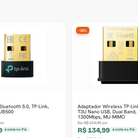
-27%
less TP-Link N Nano
Access Point TP-Link AC1350
 TL-WN725N
Wireless, MU-MIMO, EAP225,
Montável em Teto
De:
R$ 682,90
por:
R$ 499,99
vista no Pix
à vista no Pix