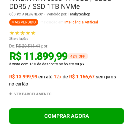
DDR5 / SSD 1TB NVMe
Gabinete Liketec
Fonte Thermaltake
Vendido por:
TerabyteShop
CÓD: PC IA DESIGNER 01
MAIS VENDIDO
1º Posição em
Inteligência Artificial
Ver Todos
Fontes Diversas
★★★★★
38 avaliações
Ver Todos
De:
R$ 20.511,41
por:
R$ 11.899,99
42% OFF
à vista com 15% de desconto no boleto ou pix
R$ 13.999,99
em até
12x
de
R$ 1.166,67
sem juros
no cartão
VER PARCELAMENTO
COMPRAR AGORA