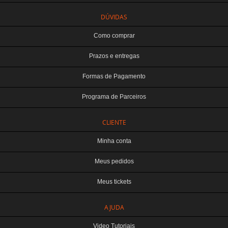
DÚVIDAS
Como comprar
Prazos e entregas
Formas de Pagamento
Programa de Parceiros
CLIENTE
Minha conta
Meus pedidos
Meus tickets
TERABYTE ATACADO E VAREJO DE PRODUTOS DE INFORMATICA LTDA
AJUDA
CNPJ: 07.993.973/0001-18 | Curitiba-PR
Este site é protegido por reCAPTCHA e a
Política de Privacidade
e os
Termos de
Video Tutoriais