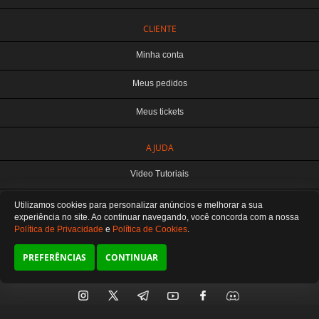
CLIENTE
Minha conta
Meus pedidos
Meus tickets
TERABYTE ATACADO E VAREJO DE PRODUTOS DE INFORMATICA LTDA
AJUDA
CNPJ: 07.993.973/0001-18 | Curitiba-PR
Este site é protegido por reCAPTCHA e a
Política de Privacidade
e os
Termos de
Video Tutoriais
Serviço
do Google se aplicam.
ATENDIMENTO
Manuseio do Produto
Utilizamos cookies para personalizar anúncios e melhorar a sua
De segunda a sexta das 8:30 às 12H / 13H às 18H
SOMOS E-COMMERCE - NÃO TEMOS ATENDIMENTO LOCAL
experiência no site. Ao continuar navegando, você concorda
com a nossa
Política de Privacidade
e
Política de Cookies
.
Fale Conosco
Preferências de cookies
PREFERÊNCIAS
CONTINUAR
SIGA-NOS