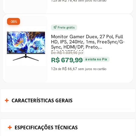
12x
R$ 78,43
de
sem juros
no cartão
-35%
Frete grátis
Monitor Gamer Duex, 27 Pol, Full
HD, IPS, 240Hz, 1ms, FreeSync/G-
Sync, HDMI/DP, Preto,
DXMO27F240S
De:
R$ 1.039,90
por:
R$ 679,99
à vista no Pix
12x
R$ 66,67
de
sem juros
no cartão
CARACTERÍSTICAS GERAIS
ESPECIFICAÇÕES TÉCNICAS