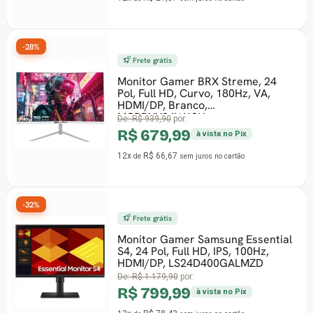
-28%
Frete grátis
Monitor Gamer BRX Streme, 24
Pol, Full HD, Curvo, 180Hz, VA,
HDMI/DP, Branco,
MCBRXX24W18H
De:
R$ 939,90
por:
R$ 679,99
à vista no Pix
12x
R$ 66,67
de
sem juros
no cartão
-32%
Frete grátis
Monitor Gamer Samsung Essential
S4, 24 Pol, Full HD, IPS, 100Hz,
HDMI/DP, LS24D400GALMZD
De:
R$ 1.179,90
por:
R$ 799,99
à vista no Pix