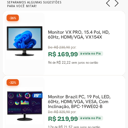
SEPARAMOS ALGUMAS SUGESTÕES
PARA VOCÊ MITAR!
-26%
Monitor VX PRO, 15.4 Pol, HD,
60Hz, HDMI/VGA, VX154X
De:
R$ 230,90
por:
R$ 169,99
à vista no Pix
9x
R$ 22,22
de
sem juros
no cartão
-32%
Monitor Brazil PC, 19 Pol, LED,
60Hz, HDMI/VGA, VESA, Com
Inclinação, BPC-19WE02-B
De:
R$ 325,90
por:
R$ 219,99
à vista no Pix
12x
R$ 21,57
de
sem juros
no cartão