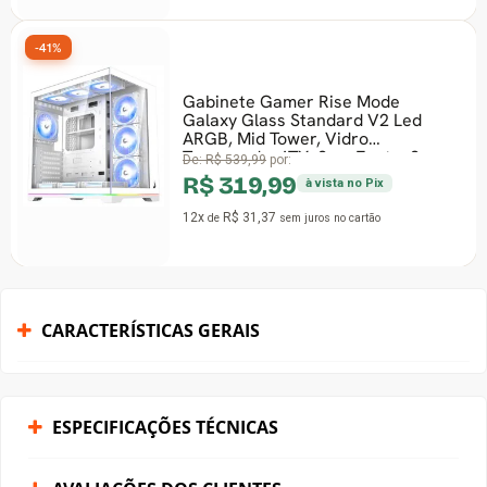
-41%
Gabinete Gamer Rise Mode
Galaxy Glass Standard V2 Led
ARGB, Mid Tower, Vidro
Temperado, ATX, Sem Fonte, S
De:
R$ 539,99
por:
R$ 319,99
à vista no Pix
12x
R$ 31,37
de
sem juros
no cartão
CARACTERÍSTICAS GERAIS
ESPECIFICAÇÕES TÉCNICAS