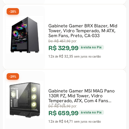
-28%
Gabinete Gamer BRX Blazer, Mid
Tower, Vidro Temperado, M-ATX,
Sem Fans, Preto, CA-033
De:
R$ 457,90
por:
R$ 329,99
à vista no Pix
12x
R$ 32,35
de
sem juros
no cartão
-29%
Gabinete Gamer MSI MAG Pano
130R PZ, Mid Tower, Vidro
Temperado, ATX, Com 4 Fans
ARGB, Preto
De:
R$ 925,90
por:
R$ 659,99
à vista no Pix
12x
R$ 64,71
de
sem juros
no cartão