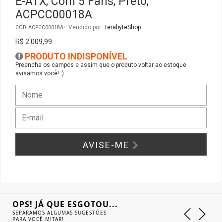
E-ATX, Com 5 Fans, Preto,
ACPCC00018A
Gabinete Liketec
Fonte Thermaltake
Vendido por:
TerabyteShop
CÓD: ACPCC00018A
R$ 2.009,99
Ver Todos
Fontes Diversas
PRODUTO INDISPONÍVEL
Preencha os campos e assim que o produto voltar ao estoque
Ver Todos
avisamos você! :)
AVISE-ME
OPS! JÁ QUE ESGOTOU...
SEPARAMOS ALGUMAS SUGESTÕES
PARA VOCÊ MITAR!