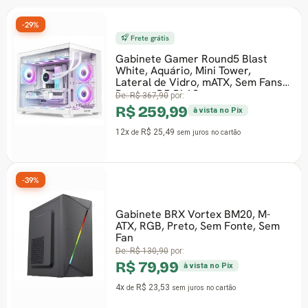
-29%
Frete grátis
Gabinete Gamer Round5 Blast
White, Aquário, Mini Tower,
Lateral de Vidro, mATX, Sem Fans,
Branco, R5-BLAS
De:
R$ 367,90
por:
R$ 259,99
à vista no Pix
12x
R$ 25,49
de
sem juros
no cartão
-39%
Gabinete BRX Vortex BM20, M-
ATX, RGB, Preto, Sem Fonte, Sem
Fan
De:
R$ 130,90
por:
R$ 79,99
à vista no Pix
4x
R$ 23,53
de
sem juros
no cartão