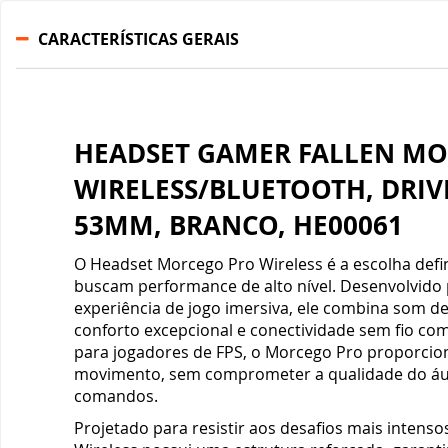
CARACTERÍSTICAS GERAIS
Gabinete Liketec
Fonte Thermaltake
Ver Todos
Fontes Diversas
HEADSET GAMER FALLEN MO
Ver Todos
WIRELESS/BLUETOOTH, DRIV
53MM, BRANCO, HE00061
O Headset Morcego Pro Wireless é a escolha defi
buscam performance de alto nível. Desenvolvido
experiência de jogo imersiva, ele combina som de 
conforto excepcional e conectividade sem fio com 
para jogadores de FPS, o Morcego Pro proporcion
movimento, sem comprometer a qualidade do áud
comandos.
Projetado para resistir aos desafios mais intens