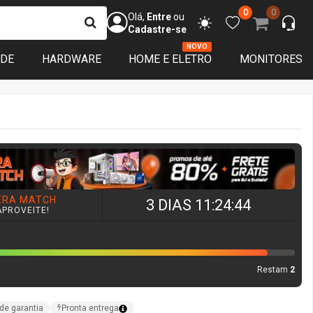
0
0
Olá,
Entre
ou
Cadastre-se
NOVO
ADE
HARDWARE
HOME E ELETRO
MONITORES
ERA MATCH
3 DIAS 11:24:43
APROVEITE!
Restam
2
de garantia
Pronta entrega