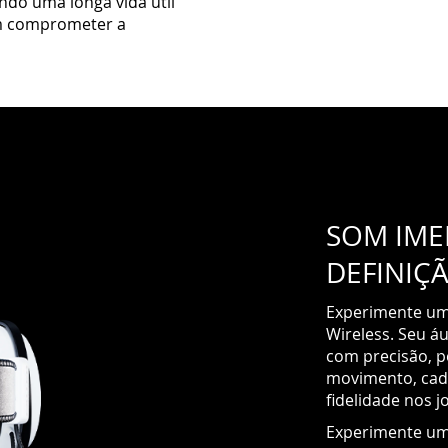
ndo uma longa vida útil
em comprometer a
SOM IMER
DEFINIÇ
Experimente um
Wireless. Seu áu
com precisão, p
movimento, cad
fidelidade nos j
Experimente um