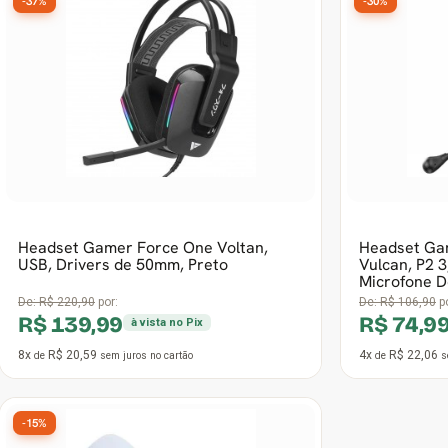
-37%
-30%
Headset Gamer Force One Voltan,
Headset Ga
USB, Drivers de 50mm, Preto
Vulcan, P2 
Microfone D
De:
R$ 220,90
por:
De:
R$ 106,90
po
R$ 139,99
R$ 74,9
à vista no Pix
8x
R$ 20,59
4x
R$ 22,06
de
sem juros
no cartão
de
s
-15%