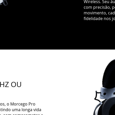
Wireless. Seu áu
com precisão, p
movimento, cad
fidelidade nos j
GHZ OU
sos, o Morcego Pro
ntindo uma longa vida