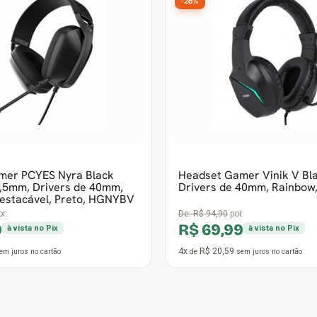
-26%
mer PCYES Nyra Black
Headset Gamer Vinik V Blad
3,5mm, Drivers de 40mm,
Drivers de 40mm, Rainbow
estacável, Preto, HGNYBV
r:
De:
R$ 94,90
por:
9
R$ 69,99
à vista no Pix
à vista no Pix
4x
R$ 20,59
em juros
no cartão
de
sem juros
no cartão