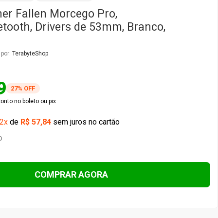
r Fallen Morcego Pro,
etooth, Drivers de 53mm, Branco,
 por:
TerabyteShop
9
27% OFF
nto no boleto ou pix
2x
de
R$ 57,84
sem juros no cartão
O
COMPRAR AGORA