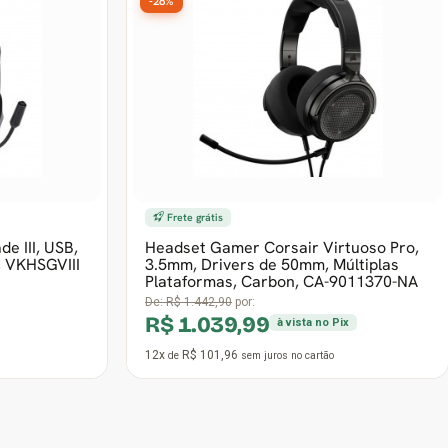
-28%
Frete grátis
e III, USB,
Headset Gamer Corsair Virtuoso Pro,
, VKHSGVIII
3.5mm, Drivers de 50mm, Múltiplas
Plataformas, Carbon, CA-9011370-NA
De:
R$ 1.442,90
por:
R$ 1.039,99
à vista no Pix
12x
R$ 101,96
de
sem juros
no cartão