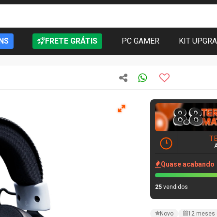
NS
FRETE GRÁTIS
PC GAMER
KIT UPGR
T
Quase acabando
25
vendidos
Novo
12 meses 