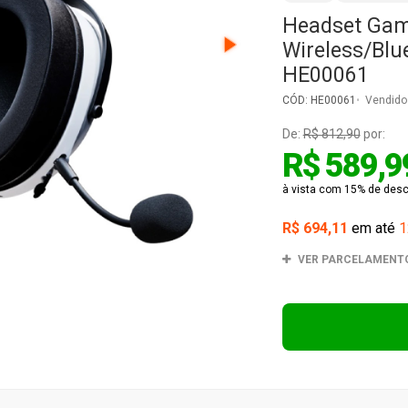
Headset Game
Wireless/Blu
HE00061
CÓD: HE00061
Vendido
De:
R$ 812,90
por:
R$ 589,9
à vista com 15% de desco
R$ 694,11
em até
1
VER PARCELAMENT