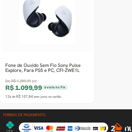
Fone de Ouvido Sem Fio Sony Pulse
Explore, Para PS5 e PC, CFI-ZWE1L
De:
R$ 1.289,99
por:
R$ 1.099,99
à vista no Pix
12x
R$ 107,84
de
sem juros
no cartão
FORMAS DE PAGAMENTO