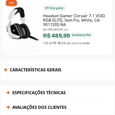
-27%
Frete grátis
Headset Gamer Corsair 7.1 VOID
RGB ELITE, Sem Fio, White, CA-
9011202-NA
De:
R$ 669,90
por:
R$ 489,99
à vista no Pix
12x
R$ 48,04
de
sem juros
no cartão
CARACTERÍSTICAS GERAIS
ESPECIFICAÇÕES TÉCNICAS
AVALIAÇÕES DOS CLIENTES