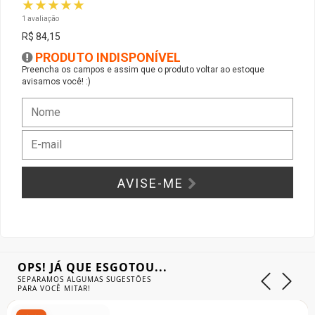
★★★★★
1 avaliação
Gabinete Liketec
Fonte Thermaltake
R$ 84,15
PRODUTO INDISPONÍVEL
Ver Todos
Fontes Diversas
Preencha os campos e assim que o produto voltar ao estoque
avisamos você! :)
Ver Todos
AVISE-ME
OPS! JÁ QUE ESGOTOU...
SEPARAMOS ALGUMAS SUGESTÕES
PARA VOCÊ MITAR!