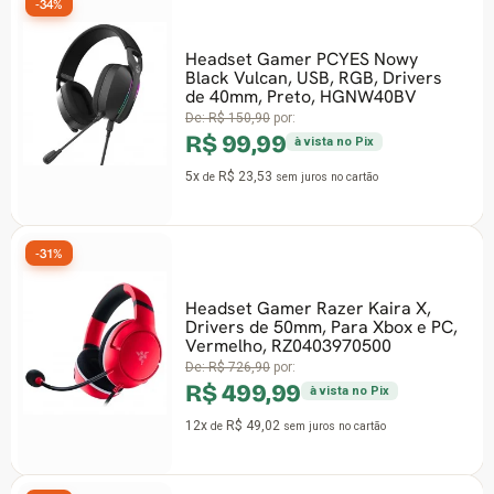
-34%
Headset Gamer PCYES Nowy
Black Vulcan, USB, RGB, Drivers
de 40mm, Preto, HGNW40BV
De:
R$ 150,90
por:
R$ 99,99
à vista no Pix
5x
R$ 23,53
de
sem juros
no cartão
-31%
Headset Gamer Razer Kaira X,
Drivers de 50mm, Para Xbox e PC,
Vermelho, RZ0403970500
De:
R$ 726,90
por:
R$ 499,99
à vista no Pix
12x
R$ 49,02
de
sem juros
no cartão