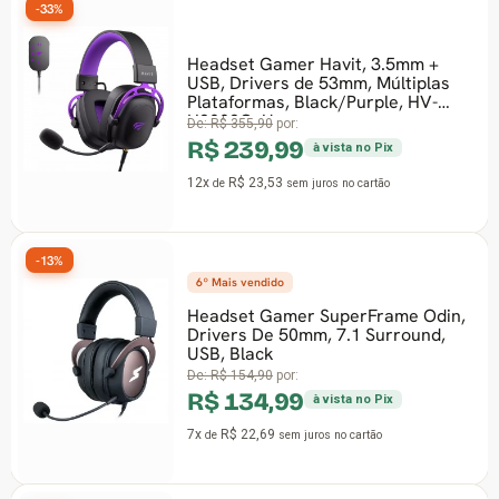
-33%
Headset Gamer Havit, 3.5mm +
USB, Drivers de 53mm, Múltiplas
Plataformas, Black/Purple, HV-
H2002C+U
De:
R$ 355,90
por:
R$ 239,99
à vista no Pix
12x
R$ 23,53
de
sem juros
no cartão
-13%
6º Mais vendido
Headset Gamer SuperFrame Odin,
Drivers De 50mm, 7.1 Surround,
USB, Black
De:
R$ 154,90
por:
R$ 134,99
à vista no Pix
7x
R$ 22,69
de
sem juros
no cartão