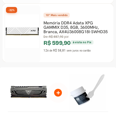
-32%
10º Mais vendido
Memória DDR4 Adata XPG
GAMMIX D35, 8GB, 3600MHz,
Branca, AX4U36008G18I-SWHD35
De:
R$ 887,90
por:
R$ 599,90
à vista no Pix
12x
R$ 58,81
de
sem juros
no cartão
+