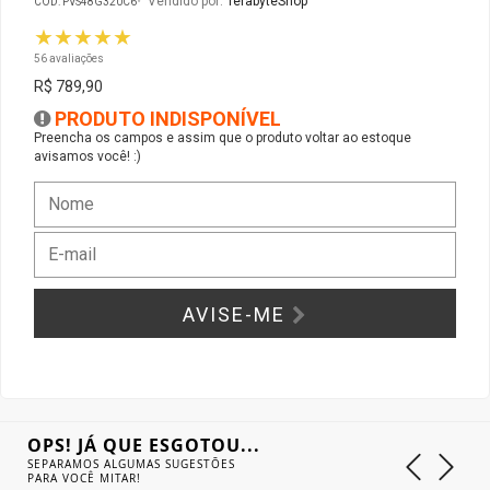
Vendido por:
TerabyteShop
CÓD: PVS48G320C6
★★★★★
Gabinete Liketec
Fonte Thermaltake
56 avaliações
R$ 789,90
Ver Todos
Fontes Diversas
PRODUTO INDISPONÍVEL
Preencha os campos e assim que o produto voltar ao estoque
avisamos você! :)
Ver Todos
AVISE-ME
OPS! JÁ QUE ESGOTOU...
SEPARAMOS ALGUMAS SUGESTÕES
PARA VOCÊ MITAR!