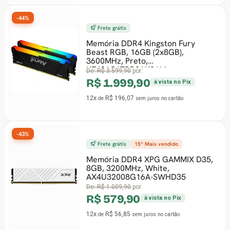
-44%
Frete grátis
Memória DDR4 Kingston Fury
Beast RGB, 16GB (2x8GB),
3600MHz, Preto,
KF436C17BB2AK2/16
De:
R$ 3.599,90
por:
R$ 1.999,90
à vista no Pix
12x
R$ 196,07
de
sem juros
no cartão
-43%
Frete grátis
15º Mais vendido
Memória DDR4 XPG GAMMIX D35,
8GB, 3200MHz, White,
AX4U32008G16A-SWHD35
De:
R$ 1.009,90
por:
R$ 579,90
à vista no Pix
12x
R$ 56,85
de
sem juros
no cartão