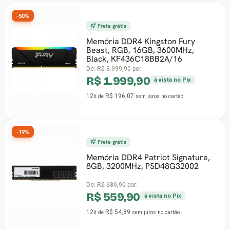
-50%
Frete grátis
Memória DDR4 Kingston Fury
Beast, RGB, 16GB, 3600MHz,
Black, KF436C18BB2A/16
De:
R$ 3.999,90
por:
R$ 1.999,90
à vista no Pix
12x
R$ 196,07
de
sem juros
no cartão
-19%
Frete grátis
Memória DDR4 Patriot Signature,
8GB, 3200MHz, PSD48G32002
De:
R$ 689,90
por:
R$ 559,90
à vista no Pix
12x
R$ 54,89
de
sem juros
no cartão