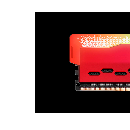
EFEITOS RGB
IMPRESSIONANTES
CATIVANTE
Ilumine seu sistema com um hol
série ORION RGB, brilhe com ilu
efeitos RGB personalizáveis, tor