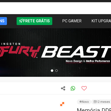
NS
FRETE GRÁTIS
PC GAMER
KIT UPGR
Novo
12 meses 
Memória DDR4
3600MHz, R
CÓD: GAOSR416GB3600
FRETE GRÁTIS:
RS,PR,
★★★★★
4 avali
R$ 1.209,99
PRODUTO IND