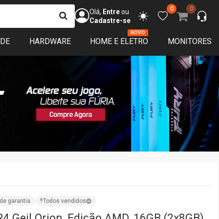
0
0
Olá,
Entre
ou
Cadastre-se
NOVO
ADE
HARDWARE
HOME E ELETRO
MONITORES
de garantia
Todos vendidos
 Geil Orion, Edição AMD, 16GB (2x8GB)
GB, Red, GAOSR416GB3600C18BDC
C18BDC
Vendido por:
TerabyteShop
SC,SP,MG,RJ,ES
ações
ISPONÍVEL