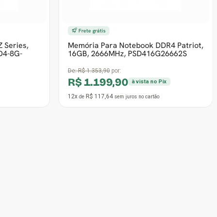
12x
R$ 31,37
de
sem juros
no cartão