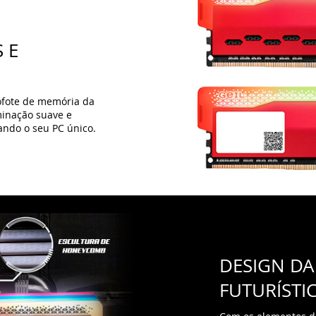
DESIGN DA
FUTURÍSTI
Com os elementos de
gradiente triangular
apresenta uma escu
barra superior.