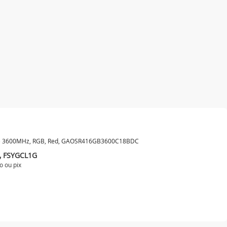
GB) 3600MHz, RGB, Red, GAOSR416GB3600C18BDC
K, FSYGCL1G
o ou
pix