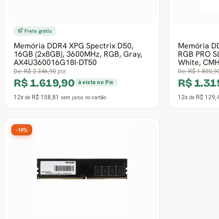
12x
R$ 276,47
12x
R$ 39,2
de
sem juros
no cartão
de
-32%
16º Mais vendido
Memória DDR4 Crucial Basics, 8GB,
3200MHz, CB8GU3200
De:
R$ 656,90
por:
R$ 444,99
à vista no Pix
12x
R$ 43,63
de
sem juros
no cartão