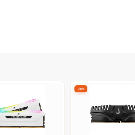
-34%
13º Mais vendido
R4 Best Memory Value,
Memória DDR4 Synex, 16G
Hz, Preto, BT-D4-8G-
3200MHz, Preto
or:
De:
R$ 948,90
por:
99
R$ 629,90
à vista no Pix
à vista no Pix