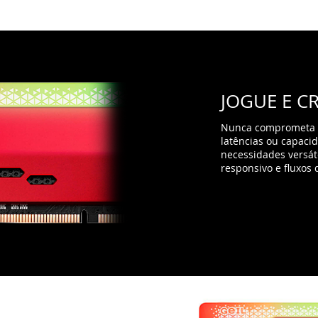
latências ou capaci
necessidades versá
responsivo e fluxos 
 E
ofote de memória da
minação suave e
nando o seu PC único.