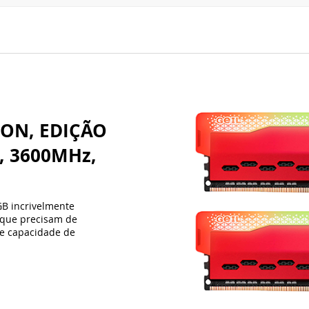
, 3600MHz,
GB incrivelmente
 que precisam de
de capacidade de
JOGUE E CR
Nunca comprometa a 