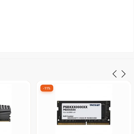
-35%
6º Mais vendido
B,
Memoria DDR4 Clanm, 8GB, 2666MHz,
Preto
De:
R$ 488,90
por:
R$ 319,99
à vista no Pix