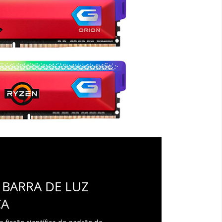
 BARRA DE LUZ
CA
 ficção científica do padrão de
 na lateral, ele também
ltura furtiva de honeycomb na