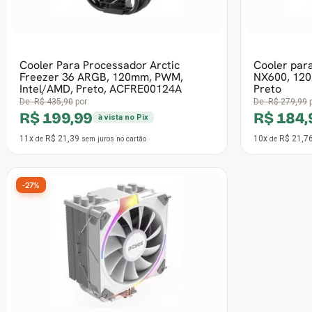
12x
R$ 20,59
2x
R$ 29,41
de
sem juros
no cartão
de
18º Mais vendido
Cooler Para Processador Gamer Ninja
Hayate X6, 120mm, Intel-AMD, Preto,
GN-AC-HX6HB1FIAN
R$ 69,99
à vista no Pix
4x
R$ 20,59
de
sem juros
no cartão