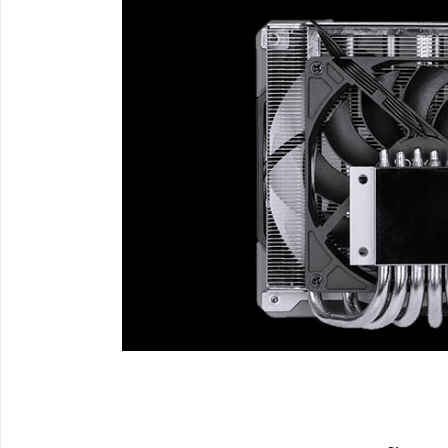
REFRIGERAÇÃO
São 6 heat pipes refrigerados por um ro
alumínio, em conjunto com 2 fans de 
cobre com acabamento espelhado faz c
superfície da CPU para dissipar o calor 
eficiente.