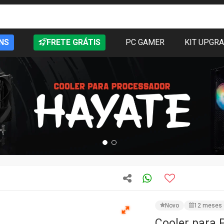
NS
FRETE GRÁTIS
PC GAMER
KIT UPGR
Novo
12 meses 
Cooler para
Intel-AMD, 
CÓD: PCYNTLPARGB
Ve
★★★★★
1 avali
R$ 180,19
PRODUTO IND
Preencha os campos e as