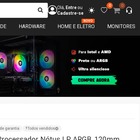
0
0
Olá,
Entre
ou
Cadastre-se
NOVO
ADE
HARDWARE
HOME E ELETRO
MONITORES
de garantia
Todos vendidos
 Processador Nótus LP ARGB, 120mm,
PCYNTLPARGB
ndido por:
TerabyteShop
ação
ISPONÍVEL
sim que o produto voltar ao estoque avisamos você! :)