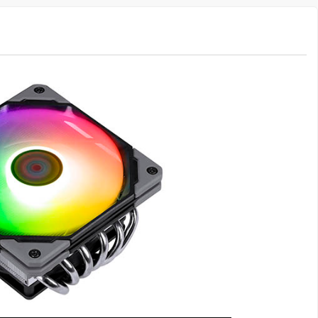
120mm/92mm
ssui a tecnologia aRGB com
 de 500 ~ 2000RPM permitindo
velocidade para partidas mais