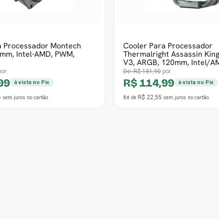
11x
R$ 21,39
sem juros
no cartão
de
sem juros
no cartão