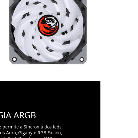
IA ARGB
 permite a Sincronia dos leds
us Aura, Gigabyte RGB Fusion,
 e AsRock Polychrome 5V 3 pinos.