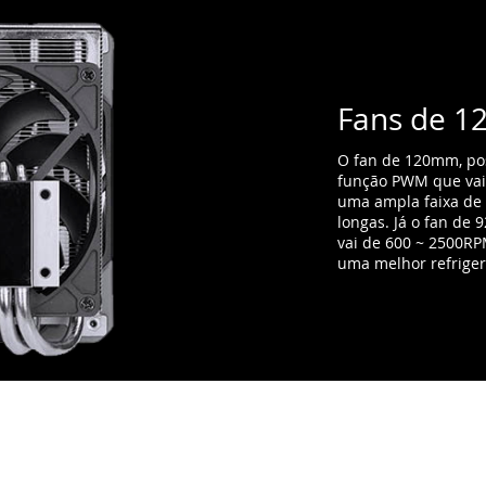
longas. Já o fan d
vai de 600 ~ 2500RP
uma melhor refriger
busto dissipador de
120mm e 92mm! A base de
om que o contato com a
seja maior e mais