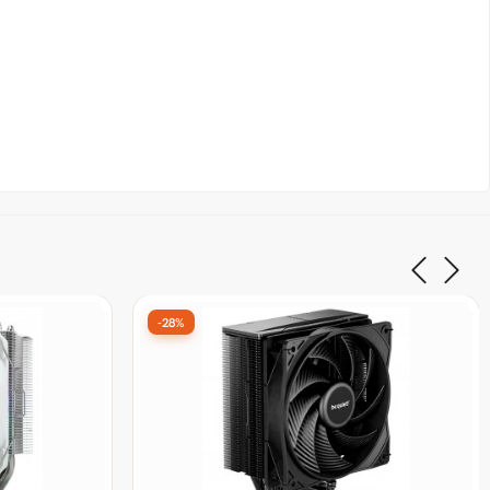
-20%
ilence by
Cooler Para Processador PCYES Frost
 Dual
Pulse Black Vulcan, 120mm,
D, Preto
Intel/AMD, Black, PEFPBV
De:
R$ 175,90
por:
R$ 139,99
à vista no Pix