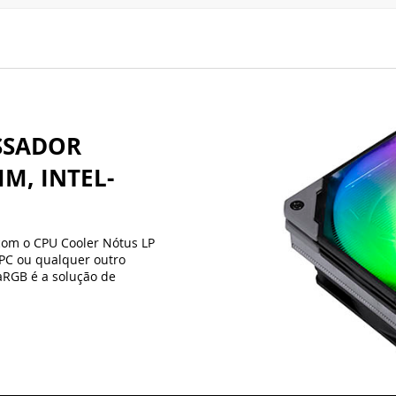
M, INTEL-
om o CPU Cooler Nótus LP
TPC ou qualquer outro
aRGB é a solução de
!
Fans de 
O fan de 120mm, po
função PWM que vai
uma ampla faixa de 