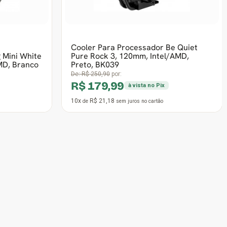
8x
R$ 20,59
de
sem juros
no cartão