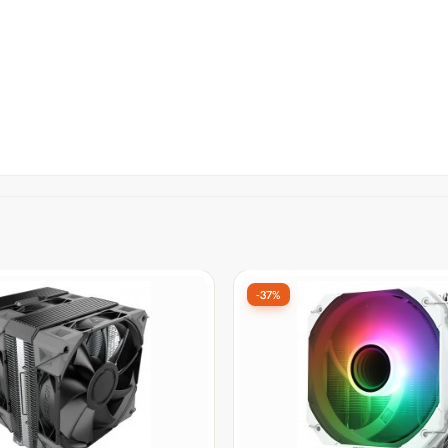
-33%
a Processador Arctic
Cooler Para Processador X
pine 23 CO, 90mm, AMD,
be quiet! XC091 | M806D.B,
LP00036A
Tower, 2x 120mm, Intel/AM
r:
De:
R$ 299,99
por:
9
R$ 199,99
à vista no Pix
à vista no Pix