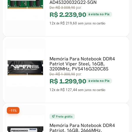
AD4S320032G22-SGN
De:
R$ 3.008,90
por:
R$ 2.239,90
à vista no Pix
12x
R$ 219,60
de
sem juros
no cartão
Memória Para Notebook DDR4
Patriot Viper Steel, 16GB,
3200MHz, PVS416G320C8S
De:
R$ 1.300,90
por:
R$ 1.299,90
à vista no Pix
12x
R$ 127,44
de
sem juros
no cartão
-11%
Frete grátis
Memória Para Notebook DDR4
Patriot, 16GB, 2666MHz,