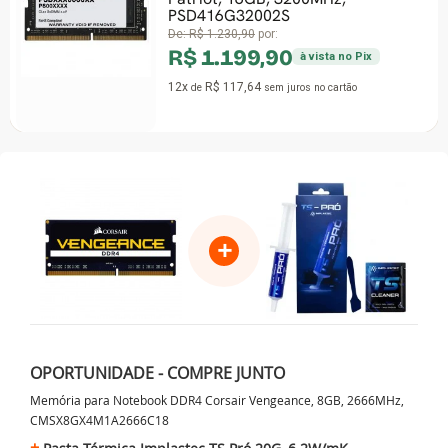
PSD416G32002S
De:
R$ 1.230,90
por:
R$ 1.199,90
à vista no Pix
12x
R$ 117,64
de
sem juros
no cartão
+
OPORTUNIDADE - COMPRE JUNTO
Memória para Notebook DDR4 Corsair Vengeance, 8GB, 2666MHz,
CMSX8GX4M1A2666C18