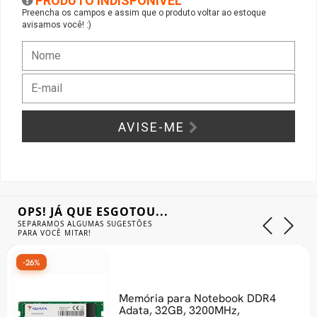
PRODUTO INDISPONÍVEL
Preencha os campos e assim que o produto voltar ao estoque
avisamos você! :)
Gabinete Liketec
Fonte Thermaltake
Ver Todos
Fontes Diversas
Ver Todos
AVISE-ME
OPS! JÁ QUE ESGOTOU...
SEPARAMOS ALGUMAS SUGESTÕES
PARA VOCÊ MITAR!
-26%
Memória para Notebook DDR4
Adata, 32GB, 3200MHz,