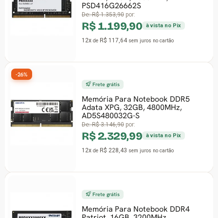
PSD416G26662S
De:
R$ 1.353,90
por:
R$ 1.199,90
à vista no Pix
12x
R$ 117,64
de
sem juros
no cartão
-26%
Frete grátis
Memória Para Notebook DDR5
Adata XPG, 32GB, 4800MHz,
AD5S480032G-S
De:
R$ 3.146,90
por:
R$ 2.329,99
à vista no Pix
12x
R$ 228,43
de
sem juros
no cartão
Frete grátis
Memória Para Notebook DDR4
Patriot, 16GB, 3200MHz,