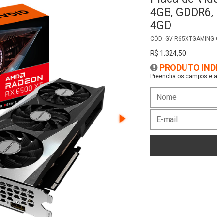
4GB, GDDR6,
4GD
CÓD: GV-R65XTGAMING 
R$ 1.324,50
PRODUTO IND
Preencha os campos e as