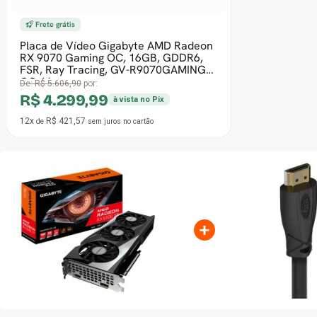
Frete grátis
Placa de Vídeo ASRock AMD Radeon
RX 9070 Challenger, 16GB, GDDR6,
FSR, Ray Tracing, 90-GA5NZZ-00UANF
De:
R$ 6.141,90
por:
R$ 3.999,99
à vista no Pix
12x
R$ 392,16
de
sem juros
no cartão
+