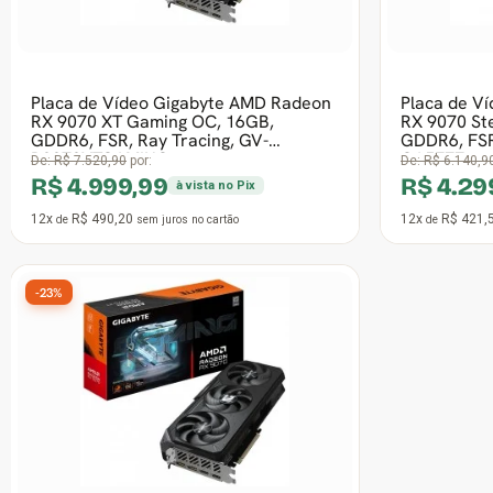
Frete grátis
Placa de Vídeo ASRock AMD Radeon
Placa de V
RX 9060 XT Steel Legend OC, 16GB,
7600 Speed
GDDR6, FSR, Ray Tracing, White, 90-
GDDR6, FSR
GA5
76PQICKBY
De:
R$ 4.428,90
por:
De:
R$ 2.310,9
R$ 3.399,99
R$ 1.76
à vista no Pix
12x
R$ 333,33
12x
R$ 173,
de
sem juros
no cartão
de
-35%