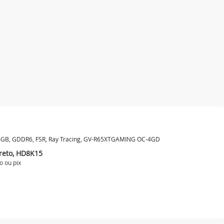
 4GB, GDDR6, FSR, Ray Tracing, GV-R65XTGAMING OC-4GD
reto, HD8K15
o ou
pix