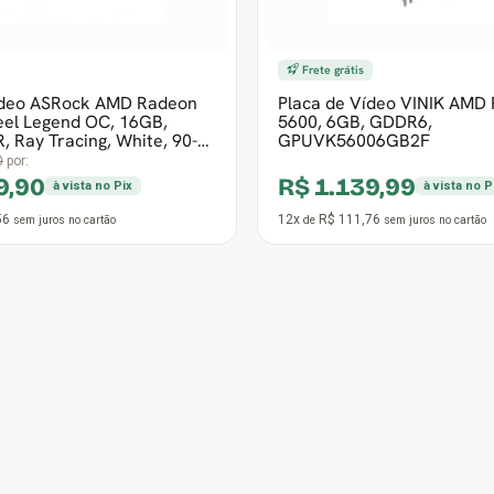
2º Mais vendido
ídeo XFX AMD Radeon RX
Placa de Vídeo Asus Prim
ster QICK 308, 8GB,
Radeon RX 9070 EVO OC Ed
, Ray Tracing, RX-
16GB, GDDR6, FSR, Ray Tra
90YV0MQ0-M0NA
0
por:
De:
R$ 5.427,90
por:
9,99
R$ 4.099,99
à vista no Pix
à vista no P
53
12x
R$ 401,96
sem juros
no cartão
de
sem juros
no cartão