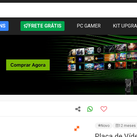
NS
FRETE GRÁTIS
PC GAMER
KIT UPGR
Novo
12 meses 
Placa de Víd