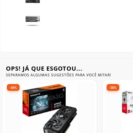
Gabinete Liketec
Fonte Thermaltake
Ver Todos
Fontes Diversas
Ver Todos
OPS! JÁ QUE ESGOTOU...
SEPARAMOS ALGUMAS SUGESTÕES
PARA VOCÊ MITAR!
-23%
-23%