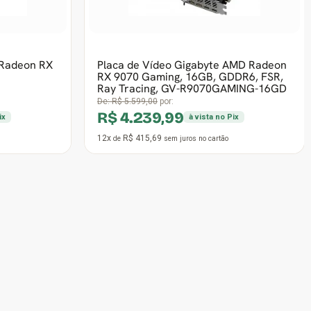
Frete grátis
15º Mais vendido
e AMD
Placa de Vídeo XFX Swift AMD Radeon
ition,
RX 9060 XT OC Triple Fan, 16GB,
cing,
GDDR6, FSR, Ray Tracing, RX-
96TS316B7
De:
R$ 5.056,90
por:
R$ 3.399,99
ix
à vista no Pix
12x
R$ 333,33
de
sem juros
no cartão