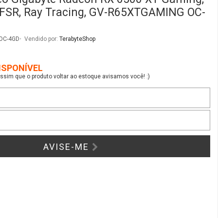
 FSR, Ray Tracing, GV-R65XTGAMING OC-
OC-4GD
Vendido por:
TerabyteShop
ISPONÍVEL
sim que o produto voltar ao estoque avisamos você! :)
AVISE-ME