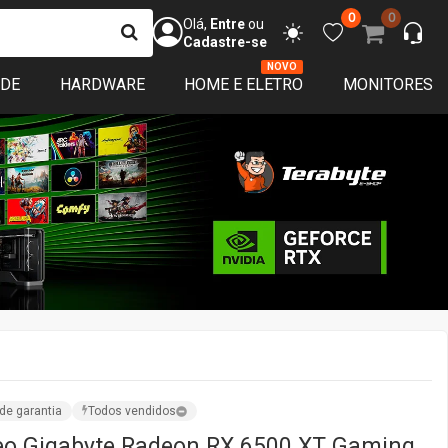
0
0
Olá,
Entre
ou
Cadastre-se
NOVO
ADE
HARDWARE
HOME E ELETRO
MONITORES
de garantia
Todos vendidos
eo Gigabyte Radeon RX 6500 XT Gaming,