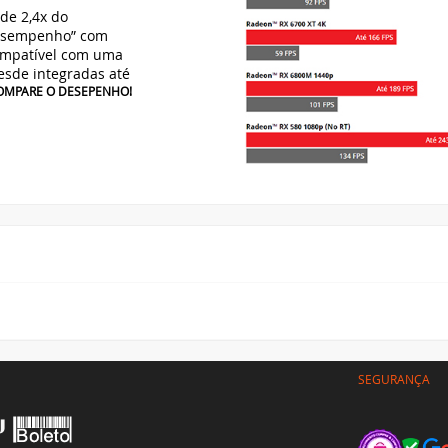
e 2,4x do
esempenho” com
Compatível com uma
esde integradas até
COMPARE O DESEPENHO!
SEGURANÇA