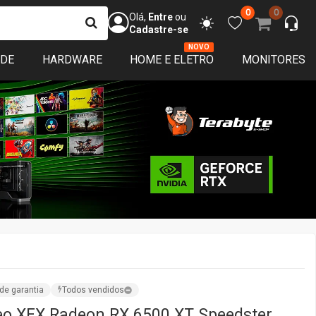
0
0
Olá,
Entre
ou
Cadastre-se
NOVO
ADE
HARDWARE
HOME E ELETRO
MONITORES
de garantia
Todos vendidos
eo XFX Radeon RX 6500 XT Speedster