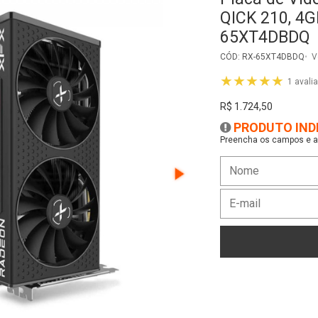
QICK 210, 4G
65XT4DBDQ
CÓD: RX-65XT4DBDQ
V
★★★★★
1 avali
R$ 1.724,50
PRODUTO IND
Preencha os campos e as