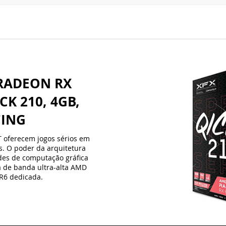
 RADEON RX
CK 210, 4GB,
CING
T oferecem jogos sérios em
. O poder da arquitetura
es de computação gráfica
a de banda ultra-alta AMD
R6 dedicada.