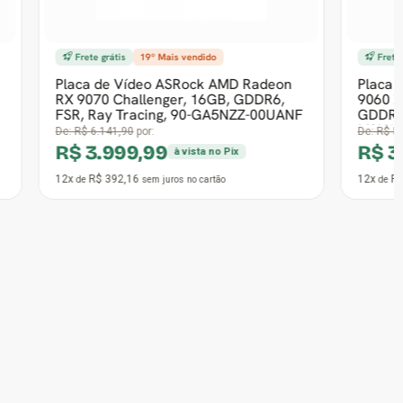
Frete grátis
MD Radeon
Placa de Vídeo Asus AMD Radeon RX
, GDDR6,
9060 XT TUF Gaming OC, 16GB,
NZZ-00UANF
GDDR6, FSR, Ray Tracing, 90YV0LF0-
M0NA00
De:
R$ 5.086,90
por:
R$ 3.599,99
ix
à vista no Pix
12x
R$ 352,94
de
sem juros
no cartão