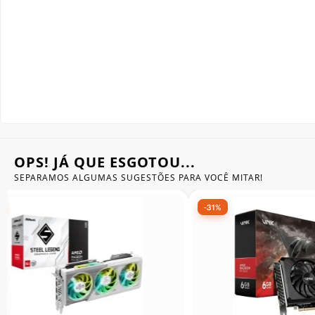
Gabinete Liketec
Fonte Thermaltake
Ver Todos
Fontes Diversas
Ver Todos
OPS! JÁ QUE ESGOTOU...
SEPARAMOS ALGUMAS SUGESTÕES
PARA VOCÊ MITAR!
-31%
-24%