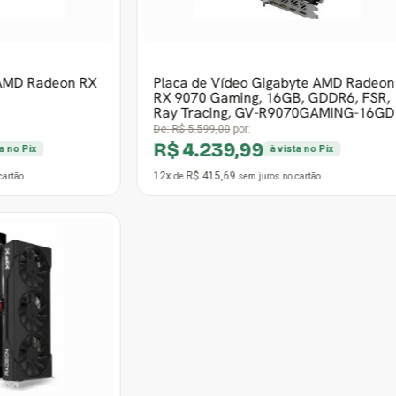
Frete grátis
19º Mais vendido
ídeo Gigabyte AMD Radeon
Placa de Vídeo ASRock A
ming, 16GB, GDDR6, FSR,
RX 9070 Challenger, 16GB
ng, GV-R9070GAMING-16GD
FSR, Ray Tracing, 90-GA5
0
por:
De:
R$ 6.141,90
por:
9,99
R$ 3.999,99
à vista no Pix
à vista no P
69
12x
R$ 392,16
sem juros
no cartão
de
sem juros
no cartão