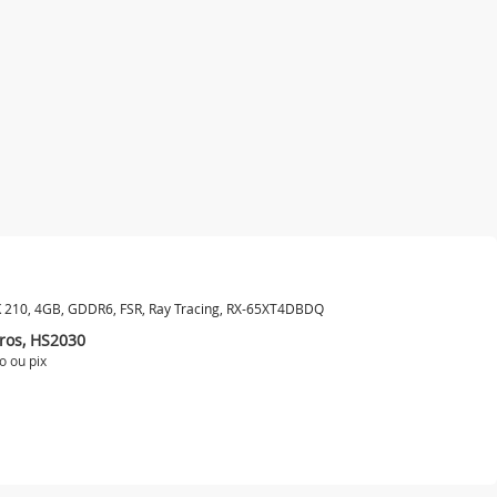
K 210, 4GB, GDDR6, FSR, Ray Tracing, RX-65XT4DBDQ
ros, HS2030
o ou
pix