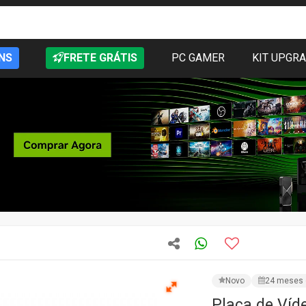
NS
FRETE GRÁTIS
PC GAMER
KIT UPGR
Novo
24 meses 
Placa de Víd