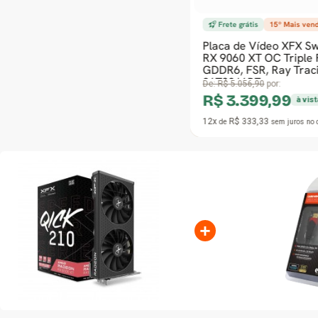
Frete grátis
15º Mais vendido
Placa de Vídeo XFX Swift AMD Radeon
RX 9060 XT OC Triple Fan, 16GB,
GDDR6, FSR, Ray Tracing, RX-
96TS316B7
De:
R$ 5.056,90
por:
R$ 3.399,99
à vista no Pix
12x
R$ 333,33
de
sem juros
no cartão
+