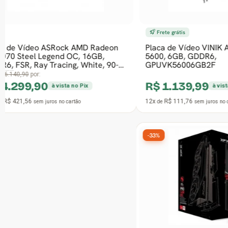
Frete grátis
Placa de Vídeo VINIK AMD Radeon RX
Placa de V
5600, 6GB, GDDR6,
RX 9070 Ga
GPUVK56006GB2F
Ray Traci
De:
R$ 5.599,0
R$ 1.139,99
R$ 4.23
à vista no Pix
12x
R$ 111,76
12x
R$ 415,
de
sem juros
no cartão
de
-33%