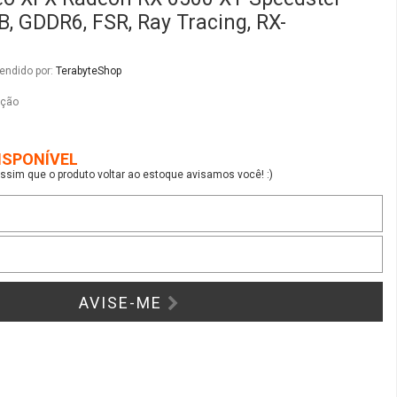
B, GDDR6, FSR, Ray Tracing, RX-
endido por:
TerabyteShop
ação
ISPONÍVEL
sim que o produto voltar ao estoque avisamos você! :)
AVISE-ME