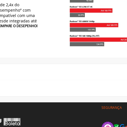
e 2,4x do
esempenho” com
Compatível com uma
esde integradas até
COMPARE O DESEPENHO!
SEGURANÇA