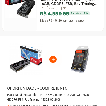
16GB, GDDR6, FSR, Ray Tracing,
GV-R9070XTGAMING
De:
R$ 7.520,90
por:
R$ 4.999,99
à vista no Pix
12x
R$ 490,20
de
sem juros
no cartão
+
OPORTUNIDADE - COMPRE JUNTO
Placa De Vídeo Sapphire Pulse AMD Radeon RX 7900 XT, 20GB,
GDDR6, FSR, Ray Tracing, 11323-02-20G