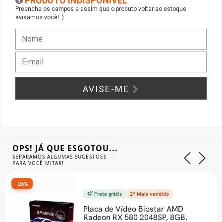
PRODUTO INDISPONÍVEL
Preencha os campos e assim que o produto voltar ao estoque
avisamos você! :)
Gabinete Liketec
Fonte Thermaltake
Ver Todos
Fontes Diversas
Ver Todos
AVISE-ME
OPS! JÁ QUE ESGOTOU...
SEPARAMOS ALGUMAS SUGESTÕES
PARA VOCÊ MITAR!
-26%
Frete grátis
2º Mais vendido
Placa de Vídeo Biostar AMD
Radeon RX 580 2048SP, 8GB,