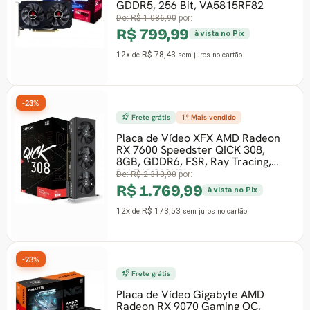
GDDR5, 256 Bit, VA5815RF82
De:
R$ 1.086,90
por:
R$ 799,99
à vista no Pix
12x
R$ 78,43
de
sem juros
no cartão
-23%
Frete grátis
1º Mais vendido
Placa de Vídeo XFX AMD Radeon
RX 7600 Speedster QICK 308,
8GB, GDDR6, FSR, Ray Tracing,
RX-76PQICKBY
De:
R$ 2.310,90
por:
R$ 1.769,99
à vista no Pix
12x
R$ 173,53
de
sem juros
no cartão
-23%
Frete grátis
Placa de Vídeo Gigabyte AMD
Radeon RX 9070 Gaming OC,