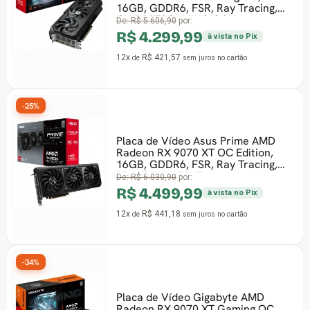
16GB, GDDR6, FSR, Ray Tracing,
GV-R9070GAMING OC-16
De:
R$ 5.606,90
por:
R$ 4.299,99
à vista no Pix
12x
R$ 421,57
de
sem juros
no cartão
-25%
Placa de Vídeo Asus Prime AMD
Radeon RX 9070 XT OC Edition,
16GB, GDDR6, FSR, Ray Tracing,
PRIME-RX9070XT
De:
R$ 6.030,90
por:
R$ 4.499,99
à vista no Pix
12x
R$ 441,18
de
sem juros
no cartão
-34%
Placa de Vídeo Gigabyte AMD
Radeon RX 9070 XT Gaming OC,