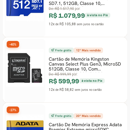
SD7.1, 512GB, Classe 10,
UD512GEX3L1-C
De:
R$ 1.517,90
por:
R$ 1.079,99
à vista no Pix
12x
R$ 105,88
de
sem juros
no cartão
-40%
Frete grátis
12º Mais vendido
Cartão de Memória Kingston
Canvas Select Plus Gen3, MicroSD
512GB, Classe 10, Com
Adaptador, SDCS3/512GB
De:
R$ 999,99
por:
R$ 599,99
à vista no Pix
12x
R$ 58,82
de
sem juros
no cartão
-27%
Frete grátis
20º Mais vendido
Cartão De Memória Express Adata
Premier Extreme microSDXC