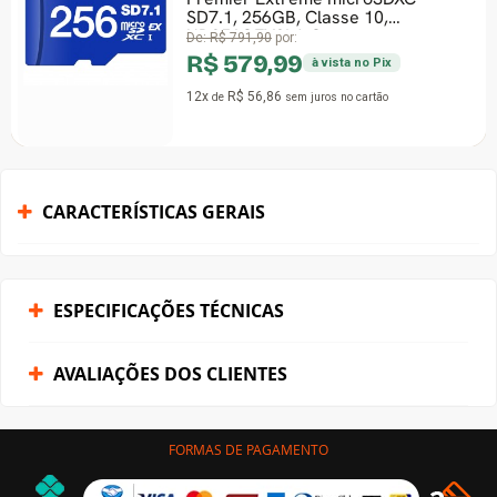
SD7.1, 256GB, Classe 10,
UD256GEX3L1-C
De:
R$ 791,90
por:
R$ 579,99
à vista no Pix
12x
R$ 56,86
de
sem juros
no cartão
CARACTERÍSTICAS GERAIS
ESPECIFICAÇÕES TÉCNICAS
AVALIAÇÕES DOS CLIENTES
FORMAS DE PAGAMENTO