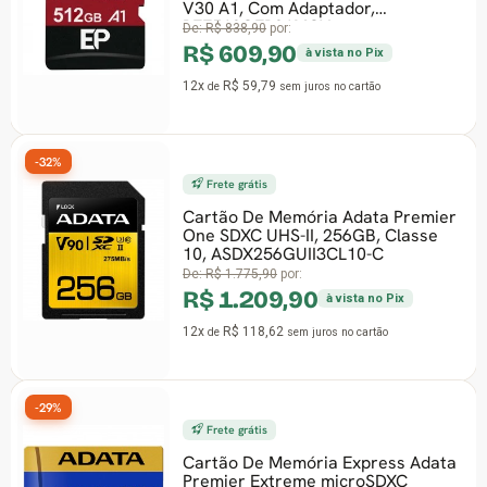
V30 A1, Com Adaptador,
PEF512GEP31MCX
De:
R$ 838,90
por:
R$ 609,90
à vista no Pix
12x
R$ 59,79
de
sem juros
no cartão
-32%
Frete grátis
Cartão De Memória Adata Premier
One SDXC UHS-II, 256GB, Classe
10, ASDX256GUII3CL10-C
De:
R$ 1.775,90
por:
R$ 1.209,90
à vista no Pix
12x
R$ 118,62
de
sem juros
no cartão
-29%
Frete grátis
Cartão De Memória Express Adata
Premier Extreme microSDXC