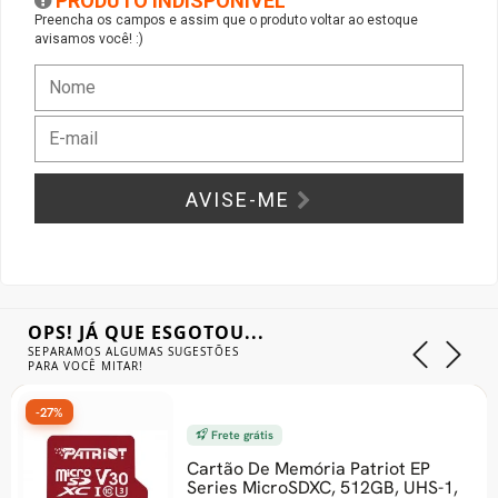
PRODUTO INDISPONÍVEL
Preencha os campos e assim que o produto voltar ao estoque
avisamos você! :)
Gabinete Liketec
Fonte Thermaltake
Ver Todos
Fontes Diversas
Ver Todos
AVISE-ME
OPS! JÁ QUE ESGOTOU...
SEPARAMOS ALGUMAS SUGESTÕES
PARA VOCÊ MITAR!
-27%
Frete grátis
Cartão De Memória Patriot EP
Series MicroSDXC, 512GB, UHS-1,