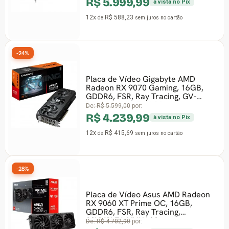
R$ 5.999,99
à vista no Pix
12x
R$ 588,23
de
sem juros
no cartão
-24%
Placa de Vídeo Gigabyte AMD
Radeon RX 9070 Gaming, 16GB,
GDDR6, FSR, Ray Tracing, GV-
R9070GAMING-16GD
De:
R$ 5.599,00
por:
R$ 4.239,99
à vista no Pix
12x
R$ 415,69
de
sem juros
no cartão
-28%
Placa de Vídeo Asus AMD Radeon
RX 9060 XT Prime OC, 16GB,
GDDR6, FSR, Ray Tracing,
90YV0LF1-MVNA00
De:
R$ 4.702,90
por: