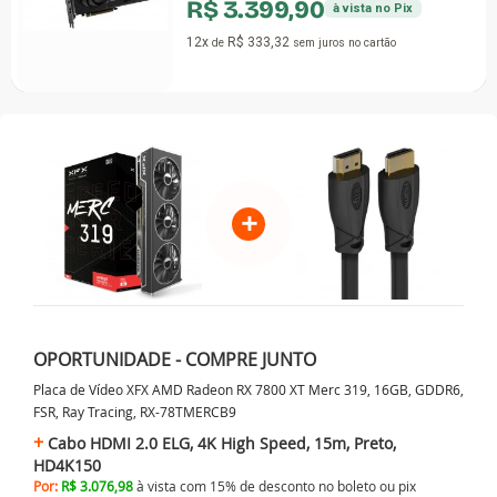
R$ 3.399,90
à vista no Pix
12x
R$ 333,32
de
sem juros
no cartão
+
OPORTUNIDADE - COMPRE JUNTO
Placa de Vídeo XFX AMD Radeon RX 7800 XT Merc 319, 16GB, GDDR6,
FSR, Ray Tracing, RX-78TMERCB9
Cabo HDMI 2.0 ELG, 4K High Speed, 15m, Preto,
HD4K150
Por:
R$ 3.076,98
à vista com 15% de desconto no
boleto ou
pix