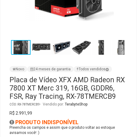
Ver Todos
Monitor Acer
SuperFrame
Gabinete Lian Li
Fonte Aerocool
Joystick e Controle
Gamdias
Monitor MSI
Suportes Monitores
Gabinete NZXT
Fonte Gigabyte
WebCam
Ver Todos
Monitor AOC
Ver Todos
Gabinete Cooler Master
Fonte Deepcool
Energia
Monitor Gigabyte
Gabinete Corsair
Fonte ASRock
Conectividade
Novo
24 meses de garantia
Todos vendidos
Monitor LG
Gabinete Cougar
Fonte Duex
Armazenamento
Placa de Vídeo XFX AMD Radeon RX
7800 XT Merc 319, 16GB, GDDR6,
Monitor Samsung
Gabinete Hyte
Fonte Gamdias
Cabos e Adaptadores
FSR, Ray Tracing, RX-78TMERCB9
Suporte para Monitor
Gabinete Gamdias
Fonte Gamemax
Ver Todos
Vendido por:
TerabyteShop
CÓD: RX-78TMERCB9
R$ 2.991,99
Ver Todos
Gabinete Gamemax
Fonte Redragon
PRODUTO INDISPONÍVEL
Preencha os campos e assim que o produto voltar ao estoque
avisamos você! :)
Gabinete Redragon
Fonte Super Flower