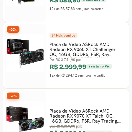
R$ 589,90
12x
R$ 57,83
de
sem juros
no cartão
-20%
6º Mais vendido
Placa de Vídeo ASRock AMD
Radeon RX 9060 XT Challenger
OC, 16GB, GDDR6, FSR, Ray
Tracing, 90-GA5QZZ-00UAN
De:
R$ 3.741,90
por:
R$ 2.999,99
à vista no Pix
12x
R$ 294,12
de
sem juros
no cartão
-28%
Placa de Vídeo ASRock AMD
Radeon RX 9070 XT Taichi OC,
16GB, GDDR6, FSR, Ray Tracing,
90-GA5HZZ-00UANF
De:
R$ 8.359,90
por: