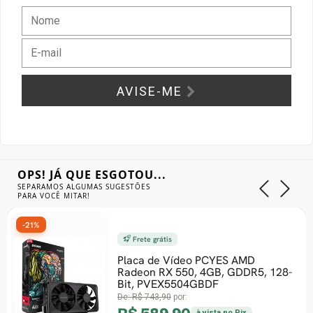
Gabinete Liketec
Fonte Thermaltake
Ver Todos
Fontes Diversas
AVISE-ME
Ver Todos
OPS! JÁ QUE ESGOTOU...
SEPARAMOS ALGUMAS SUGESTÕES
PARA VOCÊ MITAR!
-21%
Frete grátis
Placa de Vídeo PCYES AMD
Radeon RX 550, 4GB, GDDR5, 128-
Bit, PVEX5504GBDF
De:
R$ 743,90
por:
à vista no Pix