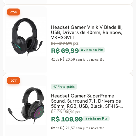
-26%
Headset Gamer Vinik V Blade III,
USB, Drivers de 40mm, Rainbow,
VKHSGVIII
De:
R$ 94,90
por:
R$ 69,99
à vista no Pix
4x
R$ 20,59
de
sem juros
no cartão
-27%
Frete grátis
Headset Gamer SuperFrame
Sound, Surround 7.1, Drivers de
50mm, RGB, USB, Black, SF-HS-
SD7CR3B
De:
R$ 150,90
por:
R$ 109,99
à vista no Pix
6x
R$ 21,57
de
sem juros
no cartão