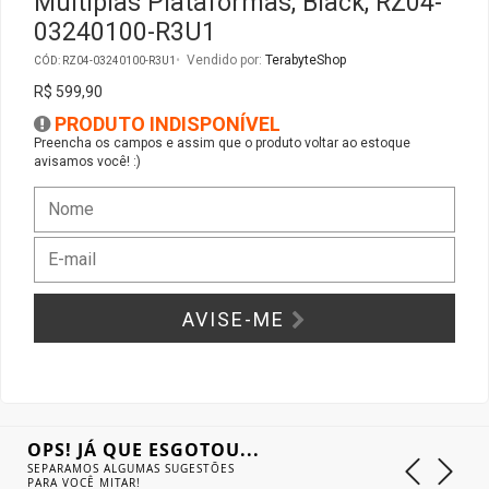
Múltiplas Plataformas, Black, RZ04-
03240100-R3U1
Gabinete Liketec
Fonte Thermaltake
Vendido por:
TerabyteShop
CÓD: RZ04-03240100-R3U1
R$ 599,90
Ver Todos
Fontes Diversas
PRODUTO INDISPONÍVEL
Preencha os campos e assim que o produto voltar ao estoque
Ver Todos
avisamos você! :)
AVISE-ME
OPS! JÁ QUE ESGOTOU...
SEPARAMOS ALGUMAS SUGESTÕES
PARA VOCÊ MITAR!