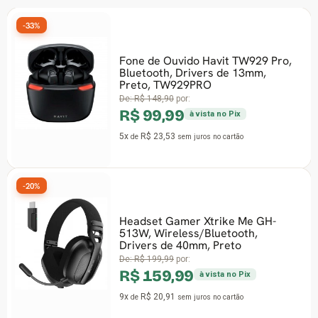
-33%
Fone de Ouvido Havit TW929 Pro,
Bluetooth, Drivers de 13mm,
Preto, TW929PRO
De:
R$ 148,90
por:
R$ 99,99
à vista no Pix
5x
R$ 23,53
de
sem juros
no cartão
-20%
Headset Gamer Xtrike Me GH-
513W, Wireless/Bluetooth,
Drivers de 40mm, Preto
De:
R$ 199,99
por:
R$ 159,99
à vista no Pix
9x
R$ 20,91
de
sem juros
no cartão