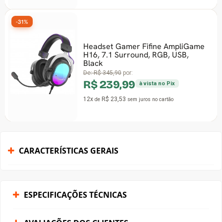
-31%
Headset Gamer Fifine AmpliGame
H16, 7.1 Surround, RGB, USB,
Black
De:
R$ 345,90
por:
R$ 239,99
à vista no Pix
12x
R$ 23,53
de
sem juros
no cartão
CARACTERÍSTICAS GERAIS
ESPECIFICAÇÕES TÉCNICAS