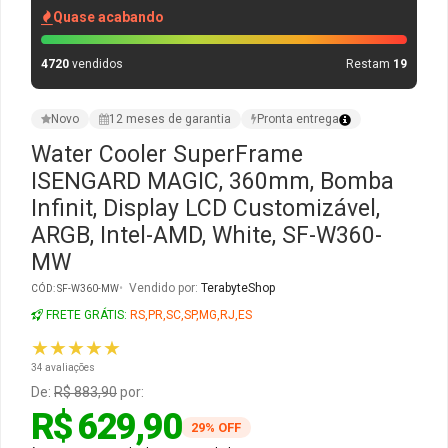
Quase acabando
Gabinete Liketec
Fonte Thermaltake
4720
vendidos
Restam
19
Ver Todos
Fontes Diversas
Novo
12 meses de garantia
Pronta entrega
Ver Todos
Water Cooler SuperFrame
ISENGARD MAGIC, 360mm, Bomba
Infinit, Display LCD Customizável,
ARGB, Intel-AMD, White, SF-W360-
MW
Vendido por:
TerabyteShop
CÓD: SF-W360-MW
FRETE GRÁTIS:
RS,PR,SC,SP,MG,RJ,ES
★★★★★
34 avaliações
De:
R$ 883,90
por:
R$ 629,90
29% OFF