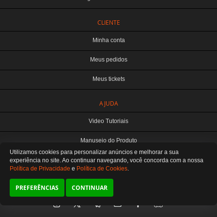
CLIENTE
Minha conta
Meus pedidos
Meus tickets
AJUDA
TERABYTE ATACADO E VAREJO DE PRODUTOS DE INFORMATICA LTDA
CNPJ: 07.993.973/0001-18 | Curitiba-PR
Video Tutoriais
Este site é protegido por reCAPTCHA e a
Política de Privacidade
e os
Termos de
Serviço
do Google se aplicam.
Manuseio do Produto
ATENDIMENTO
Utilizamos cookies para personalizar anúncios e melhorar a sua
De segunda a sexta das 8:30 às 12H / 13H às 18H
SOMOS E-COMMERCE - NÃO TEMOS ATENDIMENTO LOCAL
Fale Conosco
experiência no site. Ao continuar navegando, você concorda
com a nossa
Política de Privacidade
e
Política de Cookies
.
Preferências de cookies
PREFERÊNCIAS
CONTINUAR
SIGA-NOS