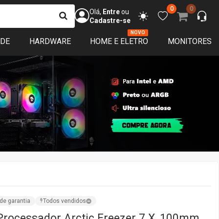
0
0
Olá,
Entre
ou
Cadastre-se
NOVO
ADE
HARDWARE
HOME E ELETRO
MONITORES
de garantia
Todos vendidos
Processador Arctic Freezer 7 X, 100mm,
ACFRE00077A
ndido por:
TerabyteShop
ISPONÍVEL
sim que o produto voltar ao estoque avisamos você! :)