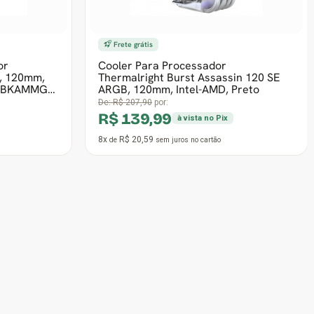
8x
R$ 22,06
de
sem juros
no cartão