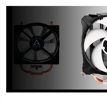
TUBOS DE CALOR DESLOCADO
DISSIPAÇÃO DE CALOR IDEAL
Os tubos de calor de toque direto conectados ao Freezer 7
aletas de resfriamento juntos garantem que o calor da CPU
de maneira ideal no ar.