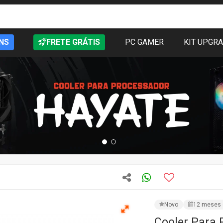
NS
FRETE GRÁTIS
PC GAMER
KIT UPGR
Novo
12 meses 
Cooler Para 
Intel/AMD, 
CÓD: ACFRE00077A
Ve
R$ 176,65
PRODUTO IND
Preencha os campos e as