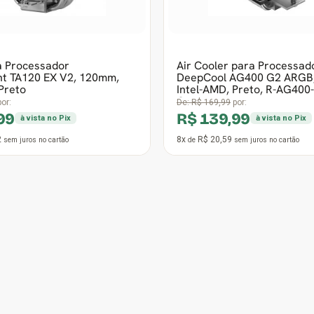
10x
R$ 21,76
sem juros
no cartão
de
sem juros
no cartão