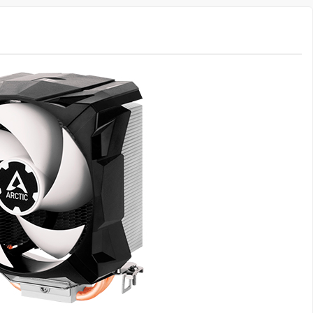
 - MELHOR DESEMPENHO
ler compacto para CPU com uma ventoinha de 100 mm. É