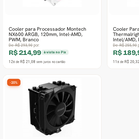
12x
R$ 26,27
2x
R$ 29,41
de
sem juros
no cartão
de
-21%
Cooler Para Processador PCYES Frost
Pulse Black Vulcan ARGB, 120mm,
Intel/AMD, Black, PEFPARGBBV
De:
R$ 189,99
por:
R$ 149,99
à vista no Pix
8x
R$ 22,06
de
sem juros
no cartão