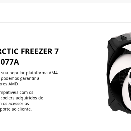
0077A
e sua popular plataforma AM4.
 podemos garantir a
ores AMD.
ompatíveis com os
 coolers adquiridos de
m os acessórios
orte ao cliente.
MELHOR PREÇO
O ARCTIC Freezer 7 X é um coo