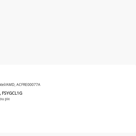
 Intel/AMD, ACFRE00077A
K, FSYGCL1G
 ou
pix