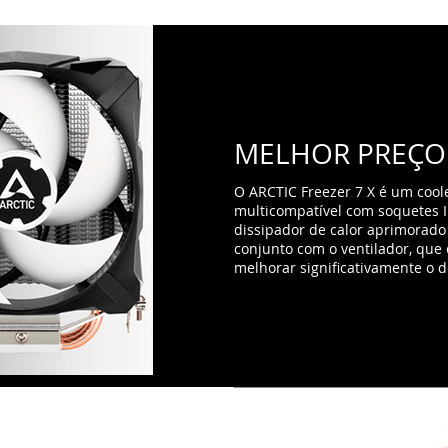
multicompatível com soquetes 
dissipador de calor aprimorado
conjunto com o ventilador, que 
melhorar significativamente o 
S PERMITEM
 X e um design otimizado das 44
 possa ser removido e liberado