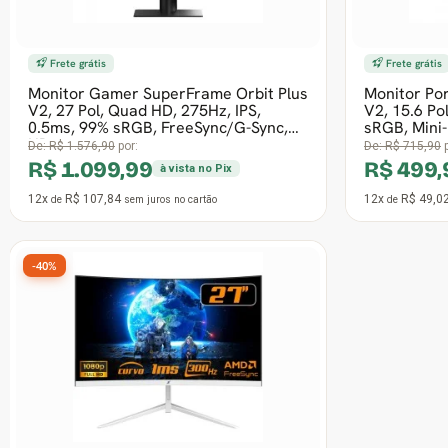
Frete grátis
Frete grátis
Monitor Gamer SuperFrame Precision,
Monitor Ga
27 Pol, Full HD, Fast IPS, 240Hz, 1ms,
27 Pol, Dua
RGB, FreeSync, HDR, HDMI/DP, S
/ Full HD 32
De:
R$ 1.685,90
por:
De:
R$ 2.375,9
R$ 1.089,99
R$ 1.66
à vista no Pix
12x
R$ 106,86
12x
R$ 163,
de
sem juros
no cartão
de
-30%