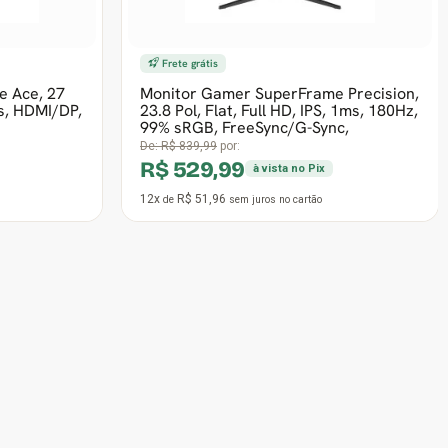
Frete grátis
e Wing, 27
Monitor Gamer SuperFrame Vision, 27
K Ultra HD
Pol, Curvo, Full HD, VA, 1ms, 300Hz,
eeSync/G-
FreeSync, HDMI/DP, SF-MN-VSN27FV
De:
R$ 1.469,99
por:
R$ 899,99
ix
à vista no Pix
12x
R$ 88,23
de
sem juros
no cartão