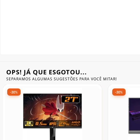
Gabinete Liketec
Fonte Thermaltake
Ver Todos
Fontes Diversas
Ver Todos
OPS! JÁ QUE ESGOTOU...
SEPARAMOS ALGUMAS SUGESTÕES
PARA VOCÊ MITAR!
-35%
-30%