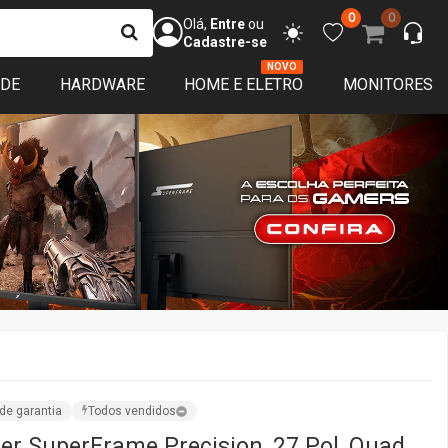
0
0
Olá,
Entre
ou
Cadastre-se
NOVO
ADE
HARDWARE
HOME E ELETRO
MONITORES
de garantia
Todos vendidos
r SuperFrame Precision, 27 Pol, Quad