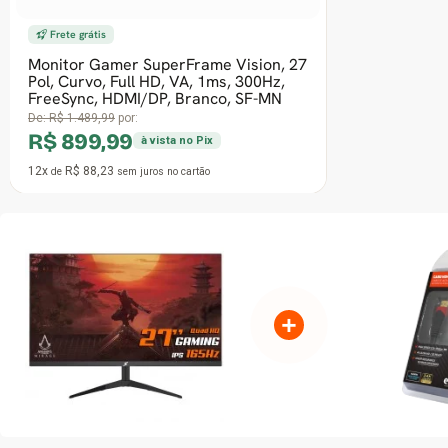
Frete grátis
14º Mais vendido
Monitor Gamer SuperFrame View, 27
Pol, Full HD, IPS, 1ms, 100HZ,
FreeSync, HDMI/VGA, SFVFB-27100-
FHD-PRO
De:
R$ 761,90
por:
R$ 529,99
à vista no Pix
12x
R$ 51,96
de
sem juros
no cartão
+