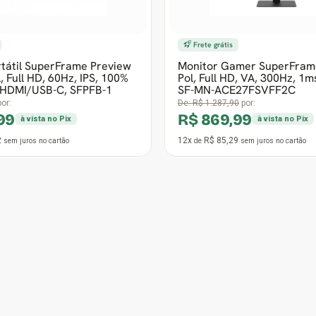
Frete grátis
mer SuperFrame Crystal,
Monitor Gamer SuperFram
l Mode, 4K Ultra HD 160Hz
Pol, MiniLED, Dual Mode, 4
0Hz, Fast IPS, 1ms, Fr
160Hz / Full HD 320Hz, Fr
0
por:
De:
R$ 4.028,90
por:
9,99
R$ 2.579,99
à vista no Pix
à vista no P
72
12x
R$ 252,94
sem juros
no cartão
de
sem juros
no cartão