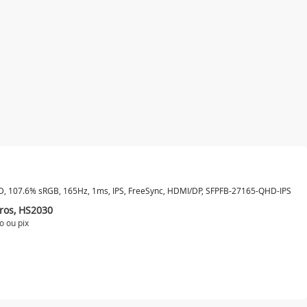
D, 107.6% sRGB, 165Hz, 1ms, IPS, FreeSync, HDMI/DP, SFPFB-27165-QHD-IPS
ros, HS2030
o ou
pix