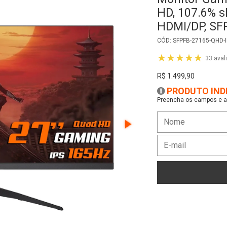
HD, 107.6% s
HDMI/DP, SF
CÓD: SFPFB-27165-QHD-
★★★★★
33 aval
R$ 1.499,90
PRODUTO IND
Preencha os campos e as