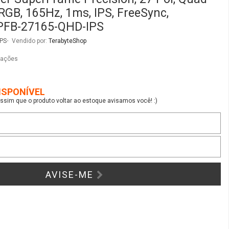
RGB, 165Hz, 1ms, IPS, FreeSync,
PFB-27165-QHD-IPS
IPS
Vendido por:
TerabyteShop
iações
ISPONÍVEL
sim que o produto voltar ao estoque avisamos você! :)
AVISE-ME