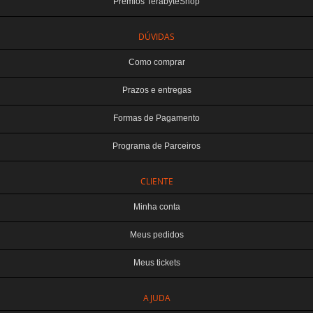
Prêmios TerabyteShop
DÚVIDAS
Como comprar
Prazos e entregas
Formas de Pagamento
Programa de Parceiros
CLIENTE
Minha conta
Meus pedidos
Meus tickets
TERABYTE ATACADO E VAREJO DE PRODUTOS DE INFORMATICA LTDA
AJUDA
CNPJ: 07.993.973/0001-18 | Curitiba-PR