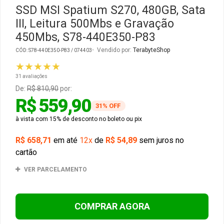
SSD MSI Spatium S270, 480GB, Sata
III, Leitura 500Mbs e Gravação
Gabinete Liketec
Fonte Thermaltake
450Mbs, S78-440E350-P83
Ver Todos
Fontes Diversas
Vendido por:
TerabyteShop
CÓD: S78-440E350-P83 / 074403
★★★★★
Ver Todos
31 avaliações
De:
R$ 810,90
por:
R$ 559,90
31% OFF
à vista com 15% de desconto no boleto ou pix
R$ 658,71
em até
12x
de
R$ 54,89
sem juros no
cartão
VER PARCELAMENTO
COMPRAR AGORA