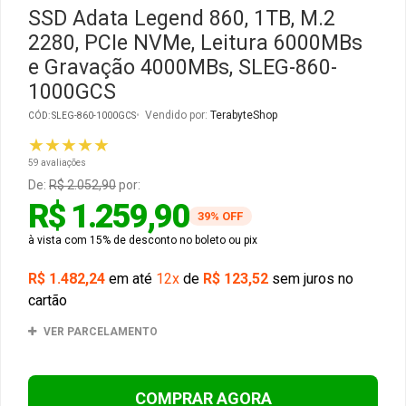
SSD Adata Legend 860, 1TB, M.2
2280, PCIe NVMe, Leitura 6000MBs
Gabinete Liketec
Fonte Thermaltake
e Gravação 4000MBs, SLEG-860-
1000GCS
Ver Todos
Fontes Diversas
Vendido por:
TerabyteShop
CÓD: SLEG-860-1000GCS
Ver Todos
★★★★★
59 avaliações
De:
R$ 2.052,90
por:
R$ 1.259,90
39% OFF
à vista com 15% de desconto no boleto ou pix
R$ 1.482,24
em até
12x
de
R$ 123,52
sem juros no
cartão
VER PARCELAMENTO
COMPRAR AGORA