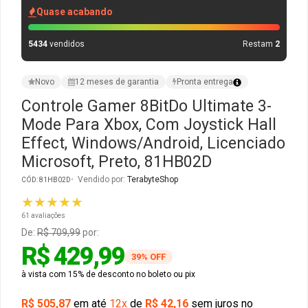
Quase acabando
Gabinete Liketec
Fonte Thermaltake
5434
vendidos
Restam
2
Ver Todos
Fontes Diversas
Novo
12 meses de garantia
Pronta entrega
Ver Todos
Controle Gamer 8BitDo Ultimate 3-
Mode Para Xbox, Com Joystick Hall
Effect, Windows/Android, Licenciado
Microsoft, Preto, 81HB02D
Vendido por:
TerabyteShop
CÓD: 81HB02D
★★★★★
61 avaliações
De:
R$ 709,99
por:
R$ 429,99
39% OFF
à vista com 15% de desconto no boleto ou pix
R$ 505,87
em até
12x
de
R$ 42,16
sem juros no